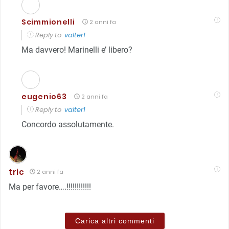
Scimmionelli
2 anni fa
Reply to
valter1
Ma davvero! Marinelli e’ libero?
eugenio63
2 anni fa
Reply to
valter1
Concordo assolutamente.
tric
2 anni fa
Ma per favore….!!!!!!!!!!!!
Carica altri commenti