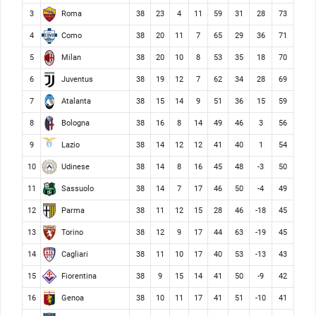
Roma
3
38
23
4
11
59
31
28
73
Como
4
38
20
11
7
65
29
36
71
Milan
5
38
20
10
8
53
35
18
70
Juventus
6
38
19
12
7
62
34
28
69
Atalanta
7
38
15
14
9
51
36
15
59
Bologna
8
38
16
8
14
49
46
3
56
Lazio
9
38
14
12
12
41
40
1
54
Udinese
10
38
14
8
16
45
48
-3
50
Sassuolo
11
38
14
7
17
46
50
-4
49
Parma
12
38
11
12
15
28
46
-18
45
Torino
13
38
12
9
17
44
63
-19
45
Cagliari
14
38
11
10
17
40
53
-13
43
Fiorentina
15
38
9
15
14
41
50
-9
42
Genoa
16
38
10
11
17
41
51
-10
41