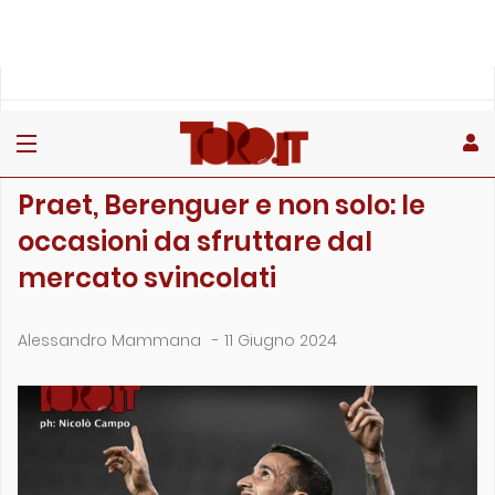
»
»
Home
Calciomercato
Praet, Berenguer e non solo: le occasioni da sfruttare dal m…
CALCIOMERCATO
Praet, Berenguer e non solo: le
occasioni da sfruttare dal
mercato svincolati
Alessandro Mammana
-
11 Giugno 2024