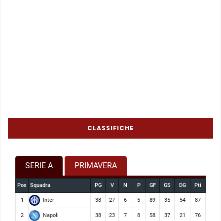
CLASSIFICHE
SERIE A
PRIMAVERA
Pos
Squadra
PG
V
N
P
GF
GS
DG
Pti
Inter
1
38
27
6
5
89
35
54
87
Napoli
2
38
23
7
8
58
37
21
76