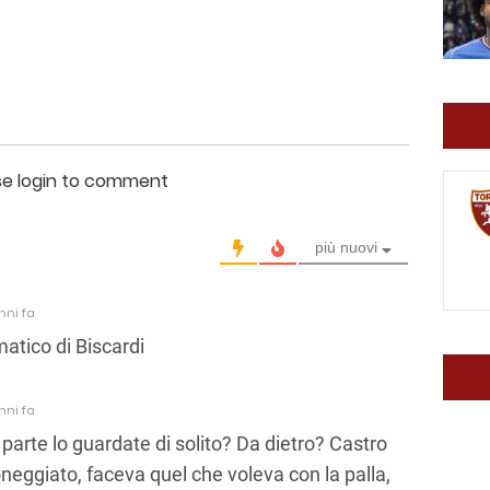
se login to comment
più nuovi
nni fa
matico di Biscardi
nni fa
 parte lo guardate di solito? Da dietro? Castro
neggiato, faceva quel che voleva con la palla,