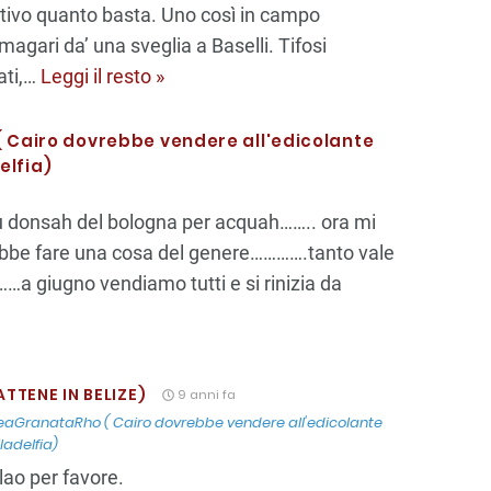
attivo quanto basta. Uno così in campo
magari da’ una sveglia a Baselli. Tifosi
ti,
…
Leggi il resto »
Cairo dovrebbe vendere all'edicolante
delfia)
 su donsah del bologna per acquah…….. ora mi
bbe fare una cosa del genere………….tanto vale
a giugno vendiamo tutti e si rinizia da
TTENE IN BELIZE)
9 anni fa
aGranataRho ( Cairo dovrebbe vendere all'edicolante
iladelfia)
lao per favore.