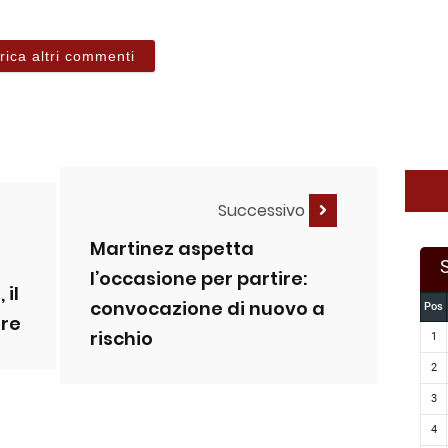
rica altri commenti
Successivo
Martinez aspetta
l’occasione per partire:
 il
convocazione di nuovo a
Pos
are
rischio
1
2
3
4