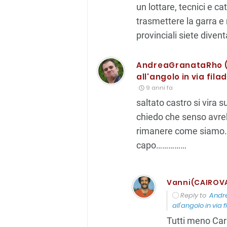
un lottare, tecnici e c
trasmettere la garra e 
provinciali siete diventa
AndreaGranataRho ( 
all'angolo in via fila
9 anni fa
saltato castro si vira
chiedo che senso avre
rimanere come siamo……
capo……………
Vanni(CAIROVA
Reply to
Andre
all'angolo in via f
Tutti meno Car