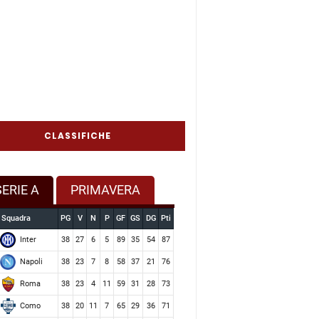
CLASSIFICHE
SERIE A
PRIMAVERA
Squadra
PG
V
N
P
GF
GS
DG
Pti
Inter
38
27
6
5
89
35
54
87
Napoli
38
23
7
8
58
37
21
76
Roma
38
23
4
11
59
31
28
73
Como
38
20
11
7
65
29
36
71