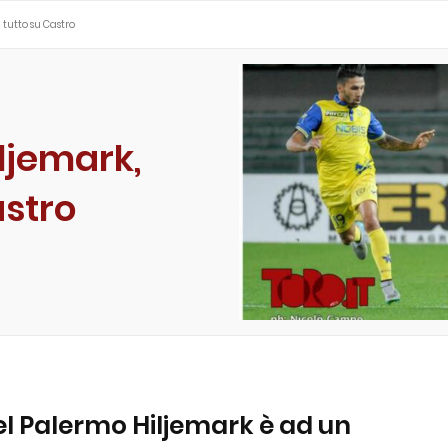
 tutto su Castro
ljemark,
astro
l Palermo Hiljemark è ad un