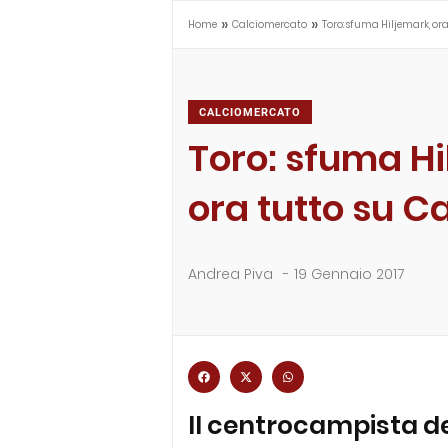
»
»
Home
Calciomercato
Toro: sfuma Hiljemark, ora
CALCIOMERCATO
Toro: sfuma Hi
ora tutto su C
Andrea Piva
-
19 Gennaio 2017
Il centrocampista de