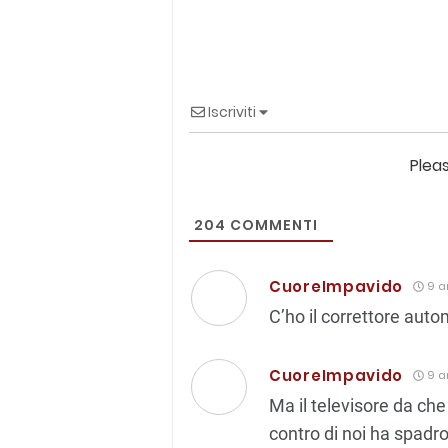
Iscriviti
Plea
204
COMMENTI
CuoreImpavido
9 a
C’ho il correttore auto
CuoreImpavido
9 a
Ma il televisore da che
contro di noi ha spadro