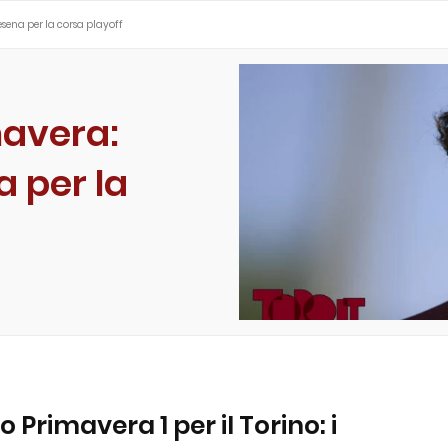
esena per la corsa playoff
mavera:
a per la
 Primavera 1 per il Torino: i