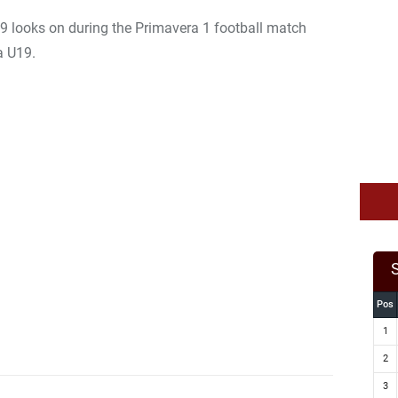
9 looks on during the Primavera 1 football match
a U19.
Pos
1
2
3