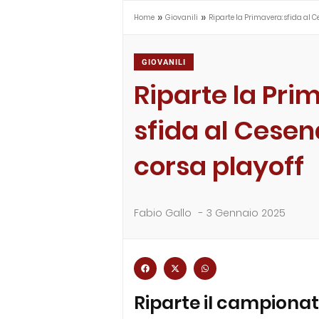
»
»
Home
Giovanili
Riparte la Primavera: sfida al C
GIOVANILI
Riparte la Pri
sfida al Cesen
corsa playoff
Fabio Gallo
-
3 Gennaio 2025
Riparte il campionato