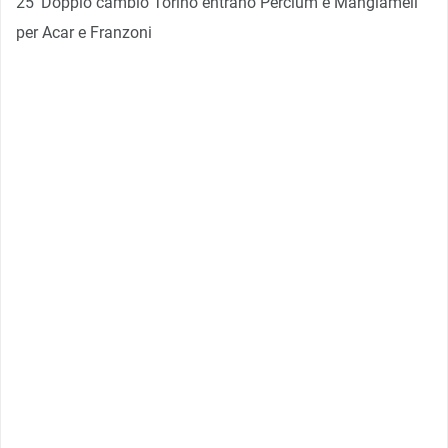
25′ Doppio cambio Torino entrano Percium e Mangiameli
per Acar e Franzoni