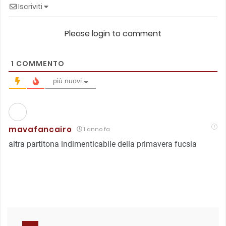
Iscriviti
Please login to comment
1
COMMENTO
più nuovi
mavafancairo
1 anno fa
altra partitona indimenticabile della primavera fucsia