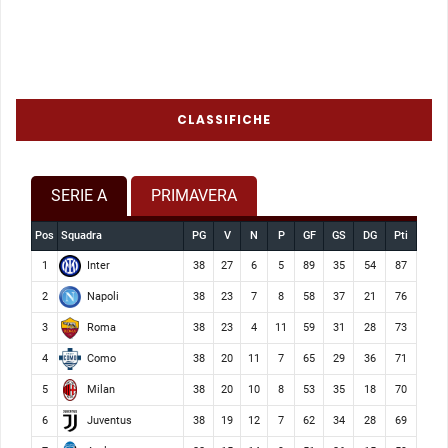
CLASSIFICHE
SERIE A
PRIMAVERA
Pos
Squadra
PG
V
N
P
GF
GS
DG
Pti
Inter
1
38
27
6
5
89
35
54
87
Napoli
2
38
23
7
8
58
37
21
76
Roma
3
38
23
4
11
59
31
28
73
Como
4
38
20
11
7
65
29
36
71
Milan
5
38
20
10
8
53
35
18
70
Juventus
6
38
19
12
7
62
34
28
69