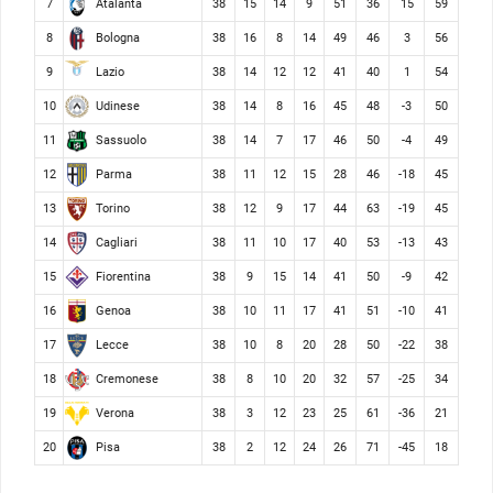
Atalanta
7
38
15
14
9
51
36
15
59
Bologna
8
38
16
8
14
49
46
3
56
Lazio
9
38
14
12
12
41
40
1
54
Udinese
10
38
14
8
16
45
48
-3
50
Sassuolo
11
38
14
7
17
46
50
-4
49
Parma
12
38
11
12
15
28
46
-18
45
Torino
13
38
12
9
17
44
63
-19
45
Cagliari
14
38
11
10
17
40
53
-13
43
Fiorentina
15
38
9
15
14
41
50
-9
42
Genoa
16
38
10
11
17
41
51
-10
41
Lecce
17
38
10
8
20
28
50
-22
38
Cremonese
18
38
8
10
20
32
57
-25
34
Verona
19
38
3
12
23
25
61
-36
21
Pisa
20
38
2
12
24
26
71
-45
18