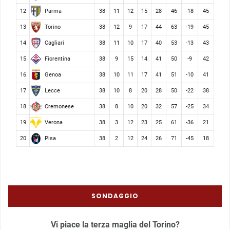
Parma
12
38
11
12
15
28
46
-18
45
Torino
13
38
12
9
17
44
63
-19
45
Cagliari
14
38
11
10
17
40
53
-13
43
Fiorentina
15
38
9
15
14
41
50
-9
42
Genoa
16
38
10
11
17
41
51
-10
41
Lecce
17
38
10
8
20
28
50
-22
38
Cremonese
18
38
8
10
20
32
57
-25
34
Verona
19
38
3
12
23
25
61
-36
21
Pisa
20
38
2
12
24
26
71
-45
18
SONDAGGIO
Vi piace la terza maglia del Torino?