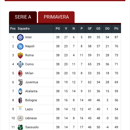
SERIE A
PRIMAVERA
Pos
Squadra
PG
V
N
P
GF
GS
DG
Pti
Inter
1
38
27
6
5
89
35
54
87
Napoli
2
38
23
7
8
58
37
21
76
Roma
3
38
23
4
11
59
31
28
73
Como
4
38
20
11
7
65
29
36
71
Milan
5
38
20
10
8
53
35
18
70
Juventus
6
38
19
12
7
62
34
28
69
Atalanta
7
38
15
14
9
51
36
15
59
Bologna
8
38
16
8
14
49
46
3
56
Lazio
9
38
14
12
12
41
40
1
54
Udinese
10
38
14
8
16
45
48
-3
50
Sassuolo
11
38
14
7
17
46
50
-4
49