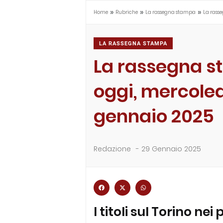
»
»
»
Home
Rubriche
La rassegna stampa
La rass
LA RASSEGNA STAMPA
La rassegna s
oggi, mercoled
gennaio 2025
Redazione
-
29 Gennaio 2025
I titoli sul Torino nei 