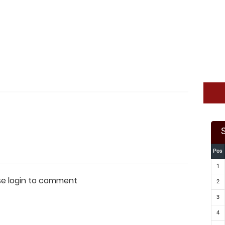
Pos
1
se login to comment
2
3
4