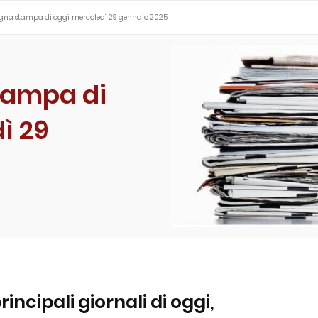
egna stampa di oggi, mercoledì 29 gennaio 2025
tampa di
ì 29
principali giornali di oggi,