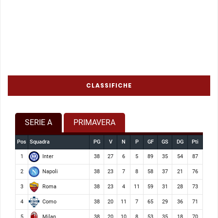
CLASSIFICHE
SERIE A
PRIMAVERA
Pos
Squadra
PG
V
N
P
GF
GS
DG
Pti
Inter
1
38
27
6
5
89
35
54
87
Napoli
2
38
23
7
8
58
37
21
76
Roma
3
38
23
4
11
59
31
28
73
Como
4
38
20
11
7
65
29
36
71
Milan
5
38
20
10
8
53
35
18
70