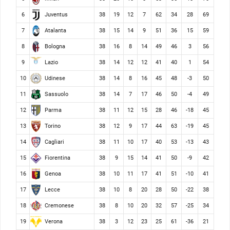
Juventus
6
38
19
12
7
62
34
28
69
Atalanta
7
38
15
14
9
51
36
15
59
Bologna
8
38
16
8
14
49
46
3
56
Lazio
9
38
14
12
12
41
40
1
54
Udinese
10
38
14
8
16
45
48
-3
50
Sassuolo
11
38
14
7
17
46
50
-4
49
Parma
12
38
11
12
15
28
46
-18
45
Torino
13
38
12
9
17
44
63
-19
45
Cagliari
14
38
11
10
17
40
53
-13
43
Fiorentina
15
38
9
15
14
41
50
-9
42
Genoa
16
38
10
11
17
41
51
-10
41
Lecce
17
38
10
8
20
28
50
-22
38
Cremonese
18
38
8
10
20
32
57
-25
34
Verona
19
38
3
12
23
25
61
-36
21