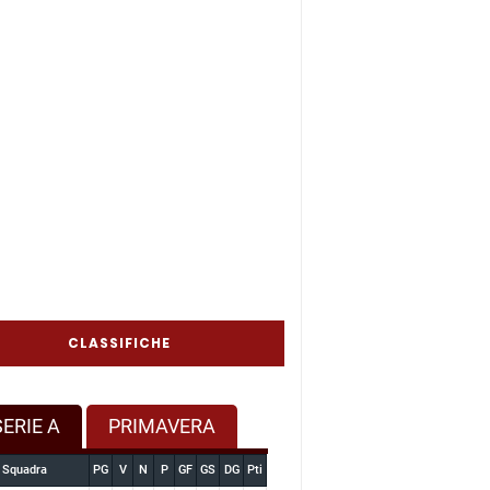
CLASSIFICHE
SERIE A
PRIMAVERA
Squadra
PG
V
N
P
GF
GS
DG
Pti