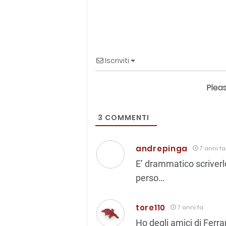
Iscriviti
Plea
3
COMMENTI
andrepinga
7 anni fa
E’ drammatico scriver
perso…
tore110
7 anni fa
Ho degli amici di Ferra