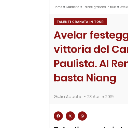
»
»
»
Home
Rubriche
Talenti granata in tour
Avela
TALENTI GRANATA IN TOUR
Avelar festegg
vittoria del 
Paulista. Al R
basta Niang
Giulia Abbate
-
23 Aprile 2019