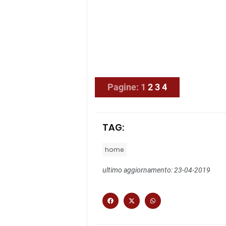
Pagine:
1
2
3
4
TAG:
home
ultimo aggiornamento: 23-04-2019