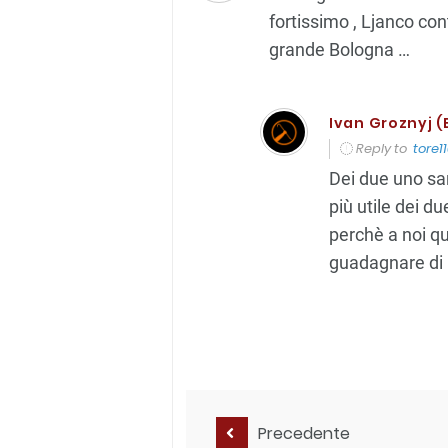
fortissimo , Ljanco con
grande Bologna …
Ivan Groznyj (E
Reply to
tore1
Dei due uno sar
più utile dei du
perchè a noi qu
guadagnare di 
Precedente