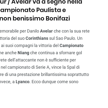
ur / Avelar va a segno nella
l Campionato Paulista e
, non benissimo Bonifazi
memorabile per Danilo
Avelar
che con la sua rete
ttoria del suo
Corinthians
sul Sao Paulo. Un
ai suoi compagni la vittoria del
Campionato
bene anche
Niang
che continua a sfornare gol
ete dell’attaccante non è sufficiente per
 nel campionato di Serie A, vince la Spal di
ore di una prestazione brillantissima soprattutto
nvece, a
Lyanco
. Ecco dunque come sono