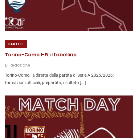
PARTITE
Torino-Como 1-5: il tabellino
Di
Redazione
Torino-Como, la diretta della partita di Serie A 2025/2026:
formazioni ufficiali, prepartita, risultato [...]