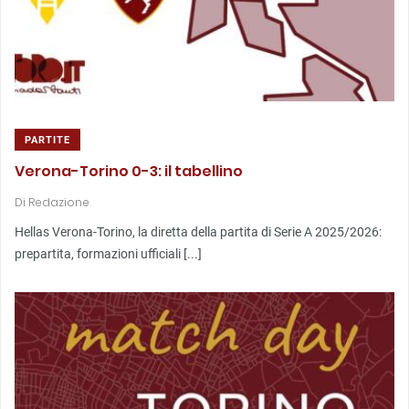
PARTITE
Verona-Torino 0-3: il tabellino
Di
Redazione
Hellas Verona-Torino, la diretta della partita di Serie A 2025/2026:
prepartita, formazioni ufficiali [...]