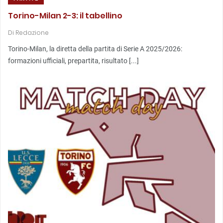
Torino-Milan 2-3: il tabellino
Di
Redazione
Torino-Milan, la diretta della partita di Serie A 2025/2026:
formazioni ufficiali, prepartita, risultato [...]