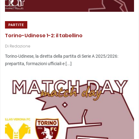
PARTITE
Torino-Udinese 1-2: il tabellino
Di
Redazione
Torino-Udinese, la diretta della partita di Serie A 2025/2026:
prepartita, formazioni ufficiali e [...]