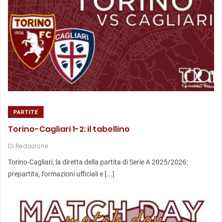
PARTITE
Torino-Cagliari 1-2: il tabellino
Di
Redazione
Torino-Cagliari, la diretta della partita di Serie A 2025/2026:
prepartita, formazioni ufficiali e [...]