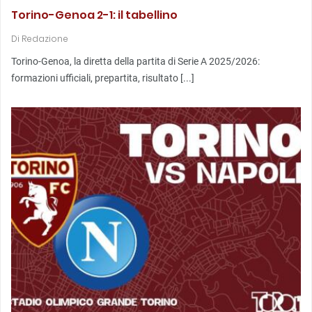
Torino-Genoa 2-1: il tabellino
Di
Redazione
Torino-Genoa, la diretta della partita di Serie A 2025/2026:
formazioni ufficiali, prepartita, risultato [...]