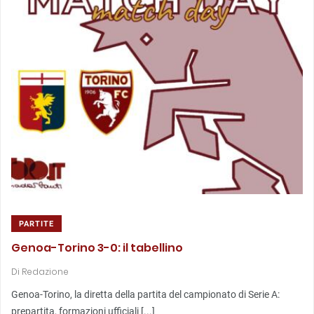
PARTITE
Genoa-Torino 3-0: il tabellino
Di
Redazione
Genoa-Torino, la diretta della partita del campionato di Serie A:
prepartita, formazioni ufficiali [...]