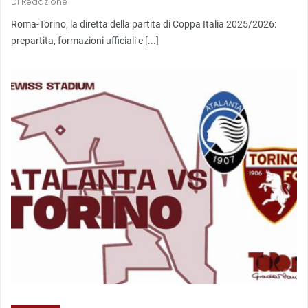
Di
Redazione
Roma-Torino, la diretta della partita di Coppa Italia 2025/2026:
prepartita, formazioni ufficiali e [...]