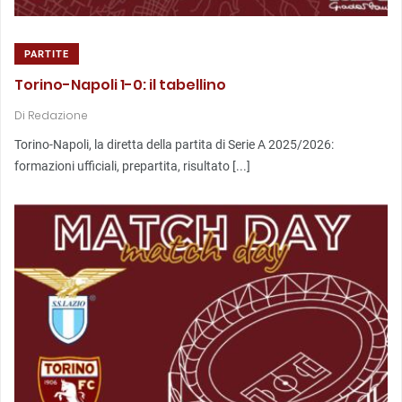
PARTITE
Torino-Napoli 1-0: il tabellino
Di
Redazione
Torino-Napoli, la diretta della partita di Serie A 2025/2026:
formazioni ufficiali, prepartita, risultato [...]