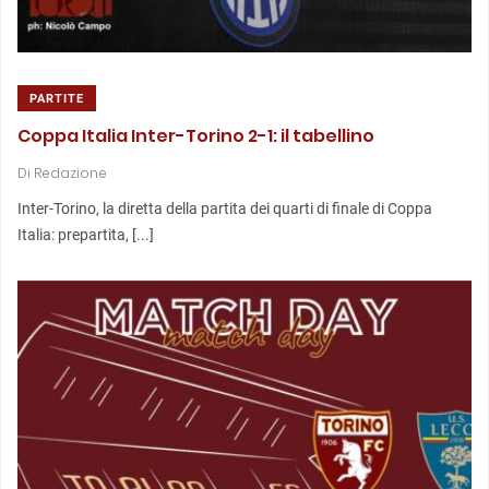
PARTITE
Coppa Italia Inter-Torino 2-1: il tabellino
Di
Redazione
Inter-Torino, la diretta della partita dei quarti di finale di Coppa
Italia: prepartita, [...]