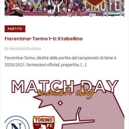
PARTITE
Fiorentina-Torino 1-0: il tabellino
Di
Veronica Guariso
Fiorentina-Torino, diretta della partita del campionato di Serie A
2020/2021: formazioni ufficiali, prepartita, [...]