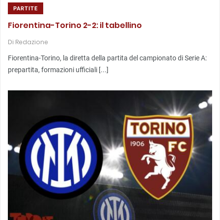
PARTITE
Fiorentina-Torino 2-2: il tabellino
Di
Redazione
Fiorentina-Torino, la diretta della partita del campionato di Serie A:
prepartita, formazioni ufficiali [...]