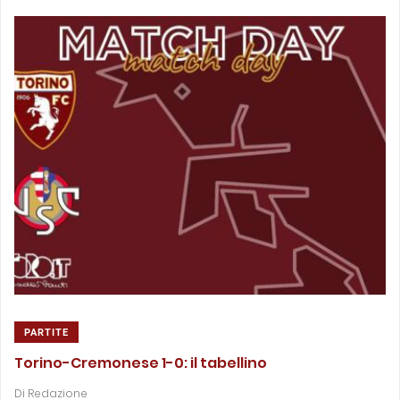
PARTITE
Torino-Cremonese 1-0: il tabellino
Di
Redazione