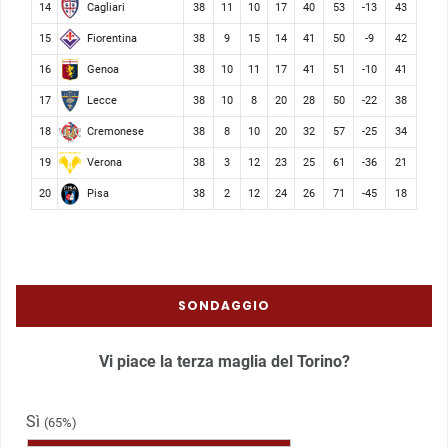
Cagliari
14
38
11
10
17
40
53
-13
43
Fiorentina
15
38
9
15
14
41
50
-9
42
Genoa
16
38
10
11
17
41
51
-10
41
Lecce
17
38
10
8
20
28
50
-22
38
Cremonese
18
38
8
10
20
32
57
-25
34
Verona
19
38
3
12
23
25
61
-36
21
Pisa
20
38
2
12
24
26
71
-45
18
SONDAGGIO
Vi piace la terza maglia del Torino?
Sì
(65%)