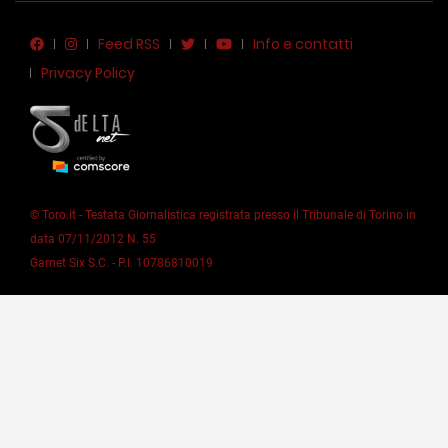
Feed RSS
Info e contatti
Privacy Policy
© Toro.it - Testata Giornalistica registrata presso il Tribunale di Torino in
data 07/11/2012 N. 55
Garnet Six S.C. - P.I. 10786810019