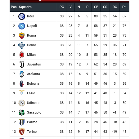
Pos
Squadra
PG
V
N
P
GF
GS
DG
Pti
Inter
1
38
27
6
5
89
35
54
87
Napoli
2
38
23
7
8
58
37
21
76
Roma
3
38
23
4
11
59
31
28
73
Como
4
38
20
11
7
65
29
36
71
Milan
5
38
20
10
8
53
35
18
70
Juventus
6
38
19
12
7
62
34
28
69
Atalanta
7
38
15
14
9
51
36
15
59
Bologna
8
38
16
8
14
49
46
3
56
Lazio
9
38
14
12
12
41
40
1
54
Udinese
10
38
14
8
16
45
48
-3
50
Sassuolo
11
38
14
7
17
46
50
-4
49
Parma
12
38
11
12
15
28
46
-18
45
Torino
13
38
12
9
17
44
63
-19
45