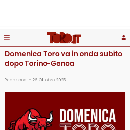
»
»
»
Home
Toro
Club & Cultura Granata
Domenica Toro va in onda subito dopo Torino-Genoa
CLUB & CULTURA GRANATA
Domenica Toro va in onda subito
dopo Torino-Genoa
Redazione
-
26 Ottobre 2025