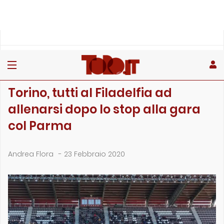
»
»
»
Home
Toro
Filadelfia
Torino, tutti al Filadelfia ad allenarsi dopo lo stop alla g…
FILADELFIA
Torino, tutti al Filadelfia ad
allenarsi dopo lo stop alla gara
col Parma
Andrea Flora
-
23 Febbraio 2020