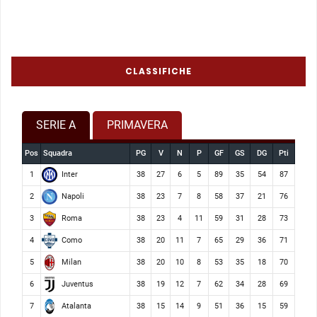
CLASSIFICHE
SERIE A
PRIMAVERA
Pos
Squadra
PG
V
N
P
GF
GS
DG
Pti
Inter
1
38
27
6
5
89
35
54
87
Napoli
2
38
23
7
8
58
37
21
76
Roma
3
38
23
4
11
59
31
28
73
Como
4
38
20
11
7
65
29
36
71
Milan
5
38
20
10
8
53
35
18
70
Juventus
6
38
19
12
7
62
34
28
69
Atalanta
7
38
15
14
9
51
36
15
59