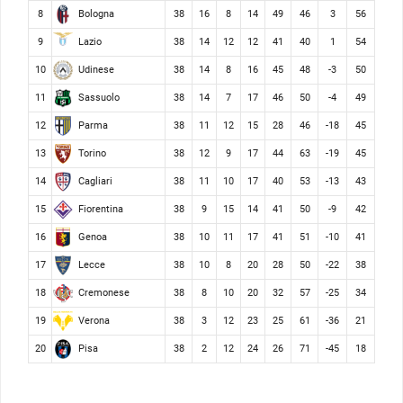
Bologna
8
38
16
8
14
49
46
3
56
Lazio
9
38
14
12
12
41
40
1
54
Udinese
10
38
14
8
16
45
48
-3
50
Sassuolo
11
38
14
7
17
46
50
-4
49
Parma
12
38
11
12
15
28
46
-18
45
Torino
13
38
12
9
17
44
63
-19
45
Cagliari
14
38
11
10
17
40
53
-13
43
Fiorentina
15
38
9
15
14
41
50
-9
42
Genoa
16
38
10
11
17
41
51
-10
41
Lecce
17
38
10
8
20
28
50
-22
38
Cremonese
18
38
8
10
20
32
57
-25
34
Verona
19
38
3
12
23
25
61
-36
21
Pisa
20
38
2
12
24
26
71
-45
18