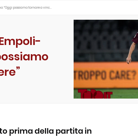
o: “Oggi possiamo tornare a vinc…
 Empoli-
 possiamo
ere”
o prima della partita in