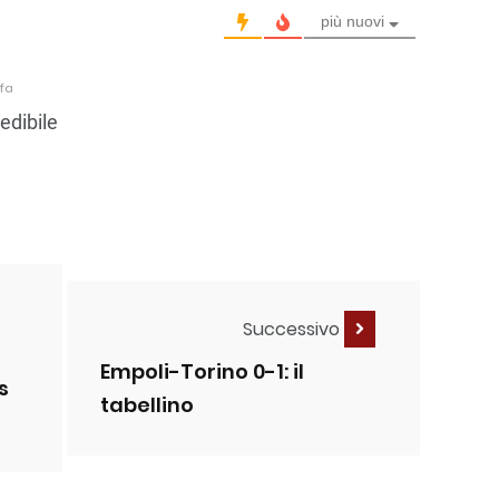
più nuovi
 fa
edibile
Successivo
Empoli-Torino 0-1: il
s
tabellino