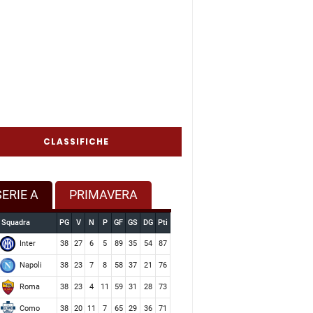
CLASSIFICHE
SERIE A
PRIMAVERA
Squadra
PG
V
N
P
GF
GS
DG
Pti
Inter
38
27
6
5
89
35
54
87
Napoli
38
23
7
8
58
37
21
76
Roma
38
23
4
11
59
31
28
73
Como
38
20
11
7
65
29
36
71