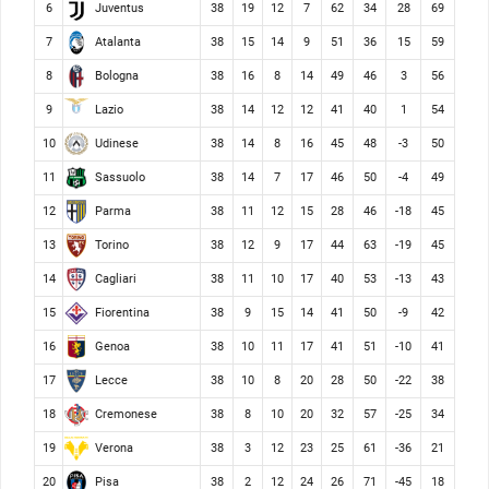
Juventus
6
38
19
12
7
62
34
28
69
Atalanta
7
38
15
14
9
51
36
15
59
Bologna
8
38
16
8
14
49
46
3
56
Lazio
9
38
14
12
12
41
40
1
54
Udinese
10
38
14
8
16
45
48
-3
50
Sassuolo
11
38
14
7
17
46
50
-4
49
Parma
12
38
11
12
15
28
46
-18
45
Torino
13
38
12
9
17
44
63
-19
45
Cagliari
14
38
11
10
17
40
53
-13
43
Fiorentina
15
38
9
15
14
41
50
-9
42
Genoa
16
38
10
11
17
41
51
-10
41
Lecce
17
38
10
8
20
28
50
-22
38
Cremonese
18
38
8
10
20
32
57
-25
34
Verona
19
38
3
12
23
25
61
-36
21
Pisa
20
38
2
12
24
26
71
-45
18