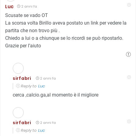
Luc
2 anni fa
Scusate se vado OT
La scorsa volta Birillo aveva postato un link per vedere la
partita che non trovo più .
Chiedo a lui o a chiunque se lo ricordi se può ripostarlo.
Grazie per l’aiuto
sirfabri
2 anni fa
Reply to
Luc
cerca ,calcio.ga,al momento è il migliore
sirfabri
2 anni fa
Reply to
Luc