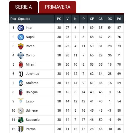
SERIE A
PRIMAVERA
Pos
Squadra
PG
V
N
P
GF
GS
DG
Pti
Inter
1
38
27
6
5
89
35
54
87
Napoli
2
38
23
7
8
58
37
21
76
Roma
3
38
23
4
11
59
31
28
73
Como
4
38
20
11
7
65
29
36
71
Milan
5
38
20
10
8
53
35
18
70
Juventus
6
38
19
12
7
62
34
28
69
Atalanta
7
38
15
14
9
51
36
15
59
Bologna
8
38
16
8
14
49
46
3
56
Lazio
9
38
14
12
12
41
40
1
54
Udinese
10
38
14
8
16
45
48
-3
50
Sassuolo
11
38
14
7
17
46
50
-4
49
Parma
12
38
11
12
15
28
46
-18
45