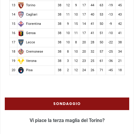
Torino
13
38
12
9
17
44
63
-19
45
Cagliari
14
38
11
10
17
40
53
-13
43
Fiorentina
15
38
9
15
14
41
50
-9
42
Genoa
16
38
10
11
17
41
51
-10
41
Lecce
17
38
10
8
20
28
50
-22
38
Cremonese
18
38
8
10
20
32
57
-25
34
Verona
19
38
3
12
23
25
61
-36
21
Pisa
20
38
2
12
24
26
71
-45
18
SONDAGGIO
Vi piace la terza maglia del Torino?