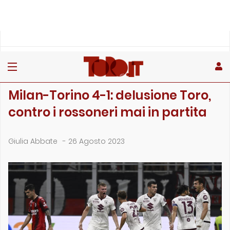
»
»
»
Home
Toro
Partite
Milan-Torino 4-1: delusione Toro, contro i rossoneri mai in …
PARTITE
Milan-Torino 4-1: delusione Toro,
contro i rossoneri mai in partita
Giulia Abbate
-
26 Agosto 2023