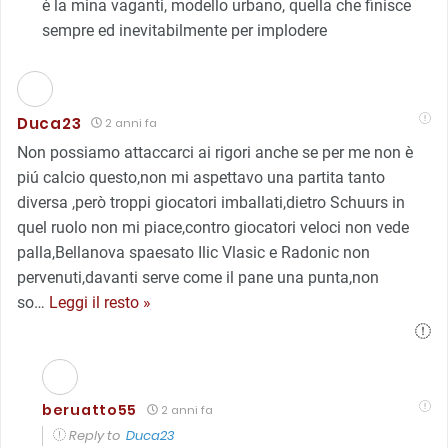
è la mina vaganti, modello urbano, quella che finisce
sempre ed inevitabilmente per implodere
Duca23
2 anni fa
Non possiamo attaccarci ai rigori anche se per me non è
piú calcio questo,non mi aspettavo una partita tanto
diversa ,però troppi giocatori imballati,dietro Schuurs in
quel ruolo non mi piace,contro giocatori veloci non vede
palla,Bellanova spaesato Ilic Vlasic e Radonic non
pervenuti,davanti serve come il pane una punta,non
so
…
Leggi il resto »
beruatto55
2 anni fa
Reply to
Duca23