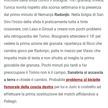
vincitore dalla sfida contro il Bologna. Tra i granata, invece,
l’unica novità rispetto alla scorsa settimana è la presenza
dal primo minuto di Nemanja
Radonjic
. Nella bolgia di San
Siro l’inizio della sfida è praticamente tutta a tinte
rossonere, con Leao e Giroud a creare non pochi problemi
alla retroguardia del Torino. Bisognerà attendere il 18’ per
vedere la prima azione dei granata: ripartenza di Ricci che
cambia gioco per Radonjic, palla in mezzo per Vlasic che
impatta male di testa e non sfrutta al meglio la prima
giocabile dei granata. Pochi minuti più tardi a far
preoccupare il Torino non è il campo:
Sanabria si accascia
a terra
e chiede il cambio. Probabile
problema al bicipite
femorale della coscia destra
per lui e Juric è costretto ad
effettuare la prima sostituzione del match affidandosi a
Pellegri.