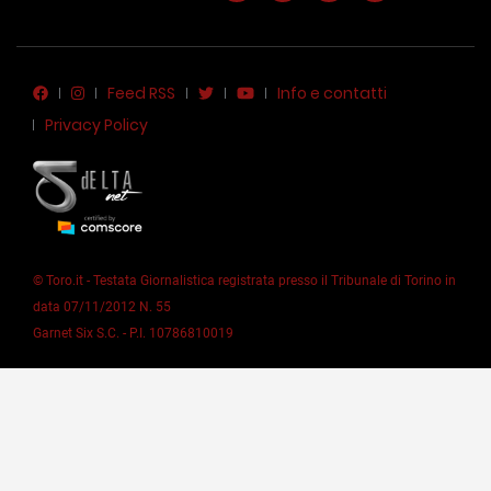
Feed RSS
Info e contatti
Privacy Policy
© Toro.it - Testata Giornalistica registrata presso il Tribunale di Torino in
data 07/11/2012 N. 55
Garnet Six S.C. - P.I. 10786810019