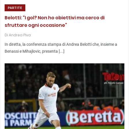
PARTITE
Belotti: “I gol? Non ho obiettivi ma cerco di
sfruttare ogni occasione”
Di
Andrea Piva
In diretta, la conferenza stampa di Andrea Belotti che, insieme a
Benassi e Mihajlovic, presenta [...]