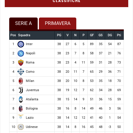
CLASSIFICHE
SERIE A
PRIMAVERA
Pos
Squadra
PG
V
N
P
GF
GS
DG
Pti
Inter
1
38
27
6
5
89
35
54
87
Napoli
2
38
23
7
8
58
37
21
76
Roma
3
38
23
4
11
59
31
28
73
Como
4
38
20
11
7
65
29
36
71
Milan
5
38
20
10
8
53
35
18
70
Juventus
6
38
19
12
7
62
34
28
69
Atalanta
7
38
15
14
9
51
36
15
59
Bologna
8
38
16
8
14
49
46
3
56
Lazio
9
38
14
12
12
41
40
1
54
Udinese
10
38
14
8
16
45
48
-3
50