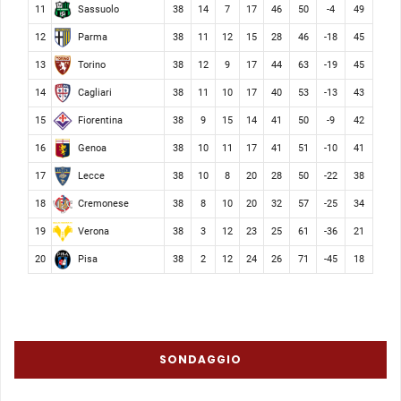
Sassuolo
11
38
14
7
17
46
50
-4
49
Parma
12
38
11
12
15
28
46
-18
45
Torino
13
38
12
9
17
44
63
-19
45
Cagliari
14
38
11
10
17
40
53
-13
43
Fiorentina
15
38
9
15
14
41
50
-9
42
Genoa
16
38
10
11
17
41
51
-10
41
Lecce
17
38
10
8
20
28
50
-22
38
Cremonese
18
38
8
10
20
32
57
-25
34
Verona
19
38
3
12
23
25
61
-36
21
Pisa
20
38
2
12
24
26
71
-45
18
SONDAGGIO