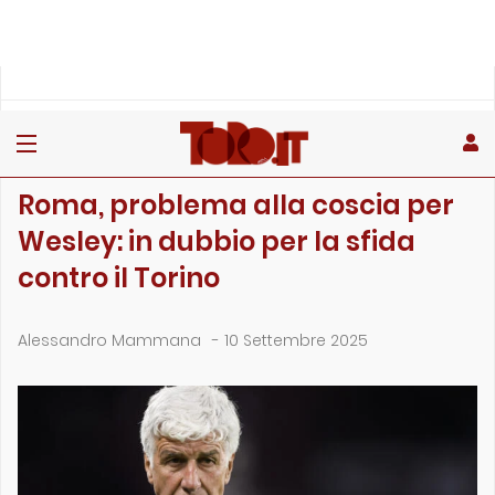
»
»
»
Home
Toro
Partite
Roma, problema alla coscia per Wesley: in dubbio per la sfid…
PARTITE
Roma, problema alla coscia per
Wesley: in dubbio per la sfida
contro il Torino
Alessandro Mammana
-
10 Settembre 2025