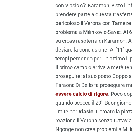
con Vlasic c’è Karamoh, visto l’i
prendere parte a questa trasferta. 
pericoloso il Verona con Tameze al
problema a Milinkovic-Savic. Al 6′
su cross rasoterra di Karamoh. A
deviare la conclusione. All’11’ q
tempi perdendo per un attimo il pa
Il primo cambio arriva a metà te
proseguire: al suo posto Coppola, 
Faraoni: Di Bello fa proseguire ma
essere calcio di rigore
. Poco dop
quando scocca il 29′: Buongiorno 
limite per
Vlasic
. Il croato la pia
reazione il Verona senza tuttavia 
Ngonge non crea problemi a Milin