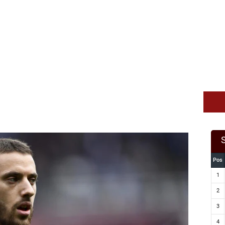
Pos
1
2
3
4