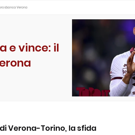
 Toro sbanca Verona
 e vince: il
Verona
i Verona-Torino, la sfida