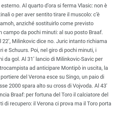
o esterno. Al quarto d’ora si ferma Vlasic: non è
nali o per aver sentito tirare il muscolo: c’è
ramoh, anziché sostituirlo come previsto
in campo da pochi minuti: al suo posto Braaf.
l 22’, Milinkovic dice no. Juric intanto richiama
i e Schuurs. Poi, nel giro di pochi minuti, i
 da gol. Al 31’ lancio di Milinkovic-Savic per
entrocampista ad anticipare Montipò in uscita, la
l portiere del Verona esce su Singo, un paio di
se 2000 spara alto su cross di Vojvoda. Al 43′
ncia Braaf: per fortuna del Toro il calciatore del
i di recupero: il Verona ci prova ma il Toro porta