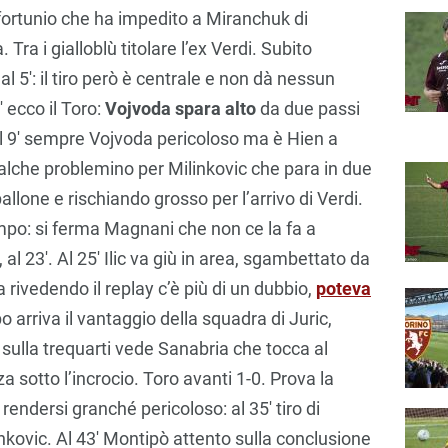
nfortunio che ha impedito a Miranchuk di
Tra i gialloblù titolare l’ex Verdi. Subito
 5′: il tiro però è centrale e non dà nessun
 ecco il Toro:
Vojvoda spara alto
da due passi
l 9′ sempre Vojvoda pericoloso ma è Hien a
ualche problemino per Milinkovic che para in due
llone e rischiando grosso per l’arrivo di Verdi.
mpo: si ferma Magnani che non ce la fa a
al 23′. Al 25′ Ilic va giù in area, sgambettato da
 rivedendo il replay c’è più di un dubbio,
poteva
o arriva il vantaggio della squadra di Juric,
sulla trequarti vede Sanabria che tocca al
zza sotto l’incrocio. Toro avanti 1-0. Prova la
rendersi granché pericoloso: al 35′ tiro di
kovic. Al 43′ Montipò attento sulla conclusione