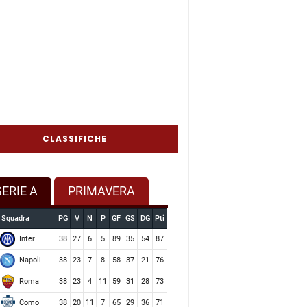
CLASSIFICHE
SERIE A
PRIMAVERA
Squadra
PG
V
N
P
GF
GS
DG
Pti
Inter
38
27
6
5
89
35
54
87
Napoli
38
23
7
8
58
37
21
76
Roma
38
23
4
11
59
31
28
73
Como
38
20
11
7
65
29
36
71