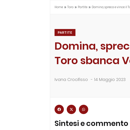
»
»
»
Home
Toro
Partite
Domina, spreca e vince: il
PARTITE
Domina, spreca
Toro sbanca 
Ivana Crocifisso
-
14 Maggio 2023
Sintesi e commento d