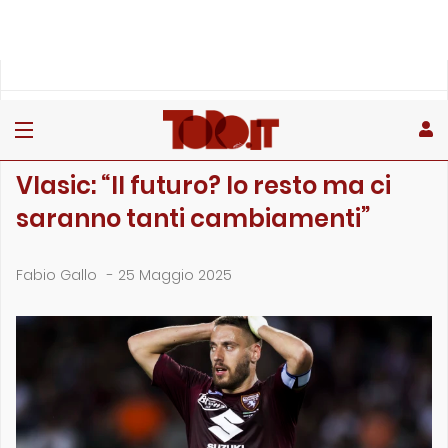
»
»
»
Home
Toro
Partite
Vlasic: “Il futuro? Io resto ma ci saranno tanti cambi…
PARTITE
Vlasic: “Il futuro? Io resto ma ci
saranno tanti cambiamenti”
Fabio Gallo
-
25 Maggio 2025