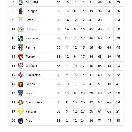
Atalanta
7
38
15
14
9
51
36
15
59
Bologna
8
38
16
8
14
49
46
3
56
Lazio
9
38
14
12
12
41
40
1
54
Udinese
10
38
14
8
16
45
48
-3
50
Sassuolo
11
38
14
7
17
46
50
-4
49
Parma
12
38
11
12
15
28
46
-18
45
Torino
13
38
12
9
17
44
63
-19
45
Cagliari
14
38
11
10
17
40
53
-13
43
Fiorentina
15
38
9
15
14
41
50
-9
42
Genoa
16
38
10
11
17
41
51
-10
41
Lecce
17
38
10
8
20
28
50
-22
38
Cremonese
18
38
8
10
20
32
57
-25
34
Verona
19
38
3
12
23
25
61
-36
21
Pisa
20
38
2
12
24
26
71
-45
18