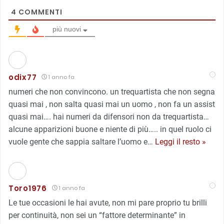
4
COMMENTI
più nuovi
odix77
1 anno fa
numeri che non convincono. un trequartista che non segna
quasi mai , non salta quasi mai un uomo , non fa un assist
quasi mai…. hai numeri da difensori non da trequartista…
alcune apparizioni buone e niente di più….. in quel ruolo ci
vuole gente che sappia saltare l’uomo e
…
Leggi il resto »
Toro1976
1 anno fa
Le tue occasioni le hai avute, non mi pare proprio tu brilli
per continuità, non sei un “fattore determinante” in