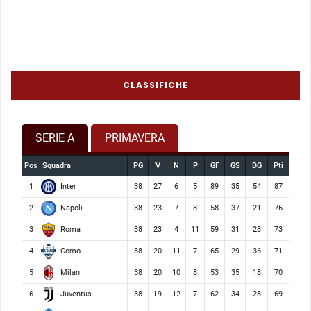
CLASSIFICHE
SERIE A
PRIMAVERA
Pos
Squadra
PG
V
N
P
GF
GS
DG
Pti
Inter
1
38
27
6
5
89
35
54
87
Napoli
2
38
23
7
8
58
37
21
76
Roma
3
38
23
4
11
59
31
28
73
Como
4
38
20
11
7
65
29
36
71
Milan
5
38
20
10
8
53
35
18
70
Juventus
6
38
19
12
7
62
34
28
69