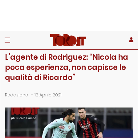
»
»
»
Home
Toro
Primo piano
L’agente di Rodriguez: “Nicola ha poca esperienz…
PRIMO PIANO
L’agente di Rodriguez: “Nicola ha
poca esperienza, non capisce le
qualità di Ricardo”
Redazione
-
12 Aprile 2021