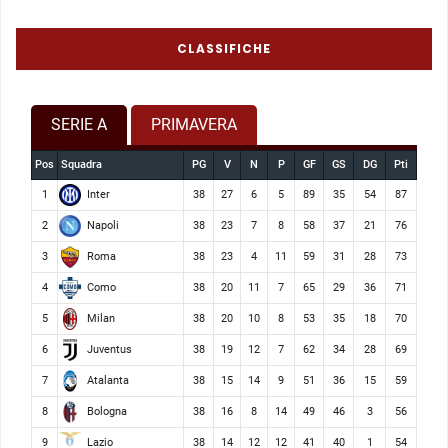
CLASSIFICHE
SERIE A
PRIMAVERA
Pos
Squadra
PG
V
N
P
GF
GS
DG
Pti
Inter
1
38
27
6
5
89
35
54
87
Napoli
2
38
23
7
8
58
37
21
76
Roma
3
38
23
4
11
59
31
28
73
Como
4
38
20
11
7
65
29
36
71
Milan
5
38
20
10
8
53
35
18
70
Juventus
6
38
19
12
7
62
34
28
69
Atalanta
7
38
15
14
9
51
36
15
59
Bologna
8
38
16
8
14
49
46
3
56
Lazio
9
38
14
12
12
41
40
1
54