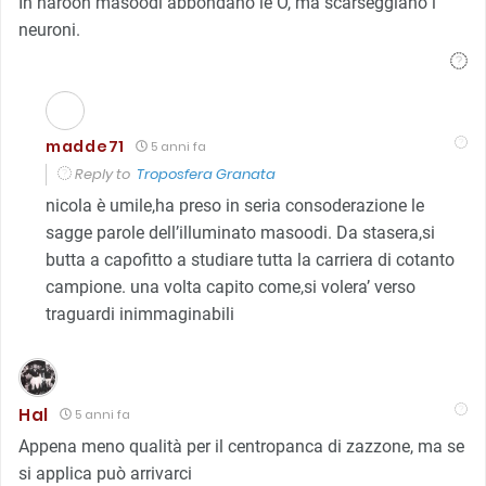
In haroon masoodi abbondano le O, ma scarseggiano i
neuroni.
madde71
5 anni fa
Reply to
Troposfera Granata
nicola è umile,ha preso in seria consoderazione le
sagge parole dell’illuminato masoodi. Da stasera,si
butta a capofitto a studiare tutta la carriera di cotanto
campione. una volta capito come,si volera’ verso
traguardi inimmaginabili
Hal
5 anni fa
Appena meno qualità per il centropanca di zazzone, ma se
si applica può arrivarci