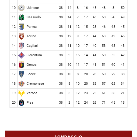
Udinese
10
38
14
8
16
45
48
-3
50
Sassuolo
11
38
14
7
17
46
50
-4
49
Parma
12
38
11
12
15
28
46
-18
45
Torino
13
38
12
9
17
44
63
-19
45
Cagliari
14
38
11
10
17
40
53
-13
43
Fiorentina
15
38
9
15
14
41
50
-9
42
Genoa
16
38
10
11
17
41
51
-10
41
Lecce
17
38
10
8
20
28
50
-22
38
Cremonese
18
38
8
10
20
32
57
-25
34
Verona
19
38
3
12
23
25
61
-36
21
Pisa
20
38
2
12
24
26
71
-45
18
SONDAGGIO