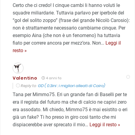
Certo che ci credo! I cinque cambi li hanno voluti le
squadre miliardarie. Tuttavia parlavo per iperbole del
“gol del solito zoppo” (frase del grande Nicolò Carosio):
non è strattamente necessario cambiarne cinque. Per
esempio Aina (che non è un fenomeno) ha tuttavia
fiato per correre ancora per mezz’ora. Non
…
Leggi il
resto »
Valentino
4 anni fa
Reply to
GD ( 0.3ini : i migliori alleati di Cairo)
Tana per Mimmo75. Eri un grande fan di Baselli per te
era il regista del futuro ma che di calcio ne capivi zero
era assodato. Mi chiedo, Mimmo75 è mai esistito o eri
già un fake? Ti ho preso in giro così tanto che mi
dispiacerebbe aver sprecato il mio
…
Leggi il resto »