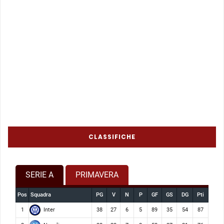
CLASSIFICHE
SERIE A
PRIMAVERA
Pos
Squadra
PG
V
N
P
GF
GS
DG
Pti
Inter
1
38
27
6
5
89
35
54
87