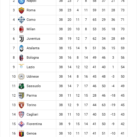
Napoli
2
38
23
7
8
58
37
21
76
Roma
3
38
23
4
11
59
31
28
73
Como
4
38
20
11
7
65
29
36
71
Milan
5
38
20
10
8
53
35
18
70
Juventus
6
38
19
12
7
62
34
28
69
Atalanta
7
38
15
14
9
51
36
15
59
Bologna
8
38
16
8
14
49
46
3
56
Lazio
9
38
14
12
12
41
40
1
54
Udinese
10
38
14
8
16
45
48
-3
50
Sassuolo
11
38
14
7
17
46
50
-4
49
Parma
12
38
11
12
15
28
46
-18
45
Torino
13
38
12
9
17
44
63
-19
45
Cagliari
14
38
11
10
17
40
53
-13
43
Fiorentina
15
38
9
15
14
41
50
-9
42
Genoa
16
38
10
11
17
41
51
-10
41