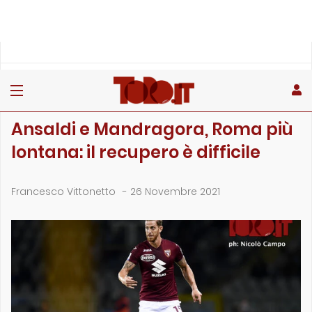
»
»
»
Home
Toro
Primo piano
Ansaldi e Mandragora, Roma più lontana: il recupero è diff…
PRIMO PIANO
Ansaldi e Mandragora, Roma più
lontana: il recupero è difficile
Francesco Vittonetto
-
26 Novembre 2021