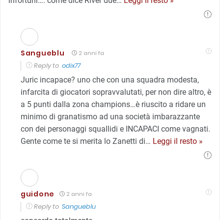
infortuni…. come dice River due
…
Leggi il resto »
Sangueblu
2 anni fa
Reply to
odix77
Juric incapace? uno che con una squadra modesta,
infarcita di giocatori sopravvalutati, per non dire altro, è
a 5 punti dalla zona champions…è riuscito a ridare un
minimo di granatismo ad una società imbarazzante
con dei personaggi squallidi e INCAPACI come vagnati.
Gente come te si merita lo Zanetti di
…
Leggi il resto »
guidone
2 anni fa
Reply to
Sangueblu