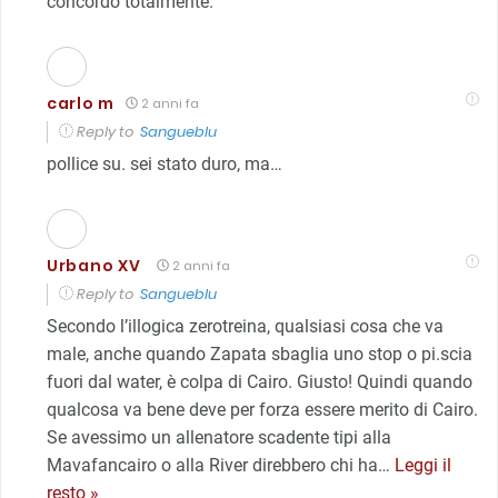
concordo totalmente.
carlo m
2 anni fa
Reply to
Sangueblu
pollice su. sei stato duro, ma…
Urbano XV
2 anni fa
Reply to
Sangueblu
Secondo l’illogica zerotreina, qualsiasi cosa che va
male, anche quando Zapata sbaglia uno stop o pi.scia
fuori dal water, è colpa di Cairo. Giusto! Quindi quando
qualcosa va bene deve per forza essere merito di Cairo.
Se avessimo un allenatore scadente tipi alla
Mavafancairo o alla River direbbero chi ha
…
Leggi il
resto »