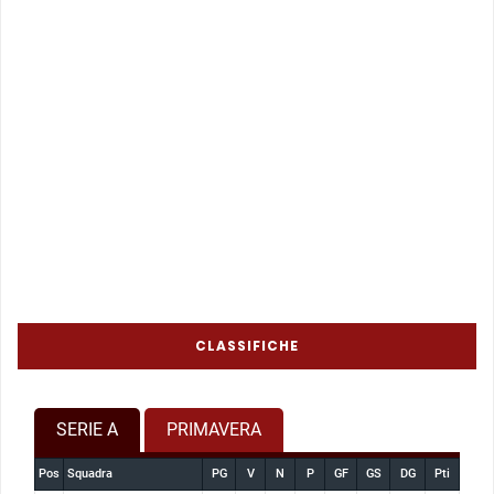
CLASSIFICHE
SERIE A
PRIMAVERA
Pos
Squadra
PG
V
N
P
GF
GS
DG
Pti