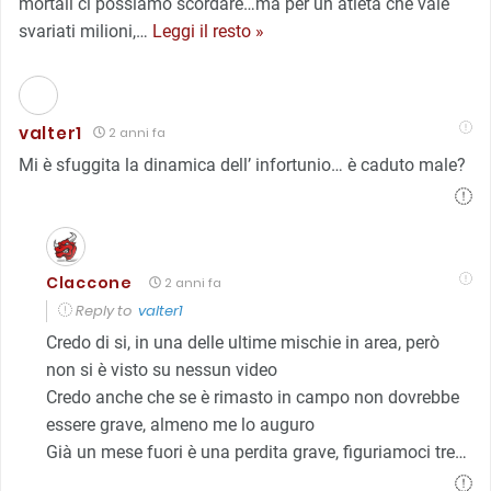
mortali ci possiamo scordare…ma per un atleta che vale
svariati milioni,
…
Leggi il resto »
valter1
2 anni fa
Mi è sfuggita la dinamica dell’ infortunio… è caduto male?
Claccone
2 anni fa
Reply to
valter1
Credo di si, in una delle ultime mischie in area, però
non si è visto su nessun video
Credo anche che se è rimasto in campo non dovrebbe
essere grave, almeno me lo auguro
Già un mese fuori è una perdita grave, figuriamoci tre…