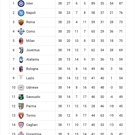
Inter
1
38
27
6
5
89
35
54
87
Napoli
2
38
23
7
8
58
37
21
76
Roma
3
38
23
4
11
59
31
28
73
Como
4
38
20
11
7
65
29
36
71
Milan
5
38
20
10
8
53
35
18
70
Juventus
6
38
19
12
7
62
34
28
69
Atalanta
7
38
15
14
9
51
36
15
59
Bologna
8
38
16
8
14
49
46
3
56
Lazio
9
38
14
12
12
41
40
1
54
Udinese
10
38
14
8
16
45
48
-3
50
Sassuolo
11
38
14
7
17
46
50
-4
49
Parma
12
38
11
12
15
28
46
-18
45
Torino
13
38
12
9
17
44
63
-19
45
Cagliari
14
38
11
10
17
40
53
-13
43
Fiorentina
15
38
9
15
14
41
50
-9
42