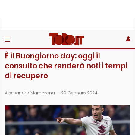
»
»
»
Home
Toro
Primo piano
È il Buongiorno day: oggi il consulto che renderà noti i t…
PRIMO PIANO
È il Buongiorno day: oggi il
consulto che renderà noti i tempi
di recupero
Alessandro Mammana
-
29 Gennaio 2024