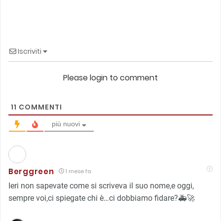
Iscriviti
Please login to comment
11
COMMENTI
più nuovi
Berggreen
1 mese fa
Ieri non sapevate come si scriveva il suo nome,e oggi,
sempre voi,ci spiegate chi è…ci dobbiamo fidare?🚑🚀