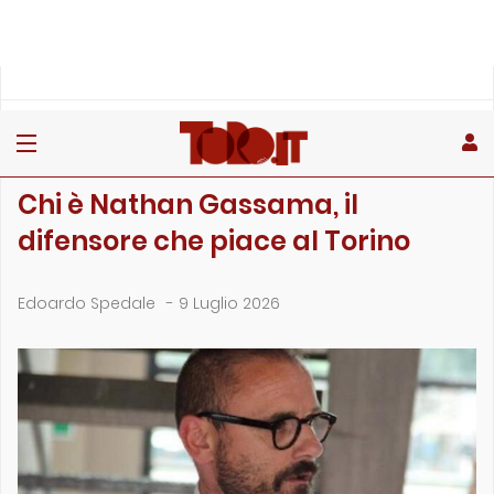
»
»
»
Home
Toro
Primo piano
Chi è Nathan Gassama, il difensore che piace al Torino
PRIMO PIANO
Chi è Nathan Gassama, il
difensore che piace al Torino
Edoardo Spedale
-
9 Luglio 2026