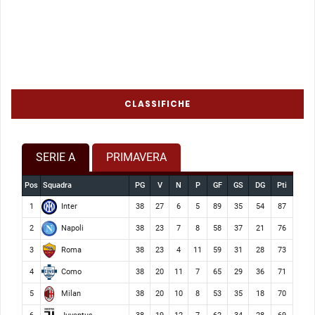
CLASSIFICHE
SERIE A
PRIMAVERA
Pos
Squadra
PG
V
N
P
GF
GS
DG
Pti
Inter
1
38
27
6
5
89
35
54
87
Napoli
2
38
23
7
8
58
37
21
76
Roma
3
38
23
4
11
59
31
28
73
Como
4
38
20
11
7
65
29
36
71
Milan
5
38
20
10
8
53
35
18
70