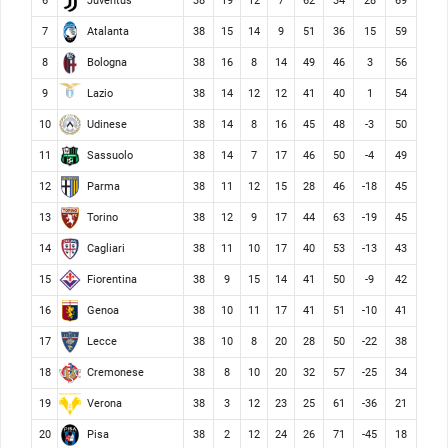
Juventus
6
38
19
12
7
62
34
28
69
Atalanta
7
38
15
14
9
51
36
15
59
Bologna
8
38
16
8
14
49
46
3
56
Lazio
9
38
14
12
12
41
40
1
54
Udinese
10
38
14
8
16
45
48
-3
50
Sassuolo
11
38
14
7
17
46
50
-4
49
Parma
12
38
11
12
15
28
46
-18
45
Torino
13
38
12
9
17
44
63
-19
45
Cagliari
14
38
11
10
17
40
53
-13
43
Fiorentina
15
38
9
15
14
41
50
-9
42
Genoa
16
38
10
11
17
41
51
-10
41
Lecce
17
38
10
8
20
28
50
-22
38
Cremonese
18
38
8
10
20
32
57
-25
34
Verona
19
38
3
12
23
25
61
-36
21
Pisa
20
38
2
12
24
26
71
-45
18