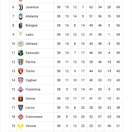
Juventus
6
38
19
12
7
62
34
28
69
Atalanta
7
38
15
14
9
51
36
15
59
Bologna
8
38
16
8
14
49
46
3
56
Lazio
9
38
14
12
12
41
40
1
54
Udinese
10
38
14
8
16
45
48
-3
50
Sassuolo
11
38
14
7
17
46
50
-4
49
Parma
12
38
11
12
15
28
46
-18
45
Torino
13
38
12
9
17
44
63
-19
45
Cagliari
14
38
11
10
17
40
53
-13
43
Fiorentina
15
38
9
15
14
41
50
-9
42
Genoa
16
38
10
11
17
41
51
-10
41
Lecce
17
38
10
8
20
28
50
-22
38
Cremonese
18
38
8
10
20
32
57
-25
34
Verona
19
38
3
12
23
25
61
-36
21