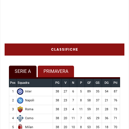
CLASSIFICHE
SERIE A
PRIMAVERA
Pos
Squadra
PG
V
N
P
GF
GS
DG
Pti
Inter
1
38
27
6
5
89
35
54
87
Napoli
2
38
23
7
8
58
37
21
76
Roma
3
38
23
4
11
59
31
28
73
Como
4
38
20
11
7
65
29
36
71
Milan
5
38
20
10
8
53
35
18
70