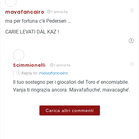
mavafancairo
1 anno fa
ma per fortuna c’è Pedersen …
CARIE LEVATI DAL KAZ !
Scimmionelli
1 anno fa
Reply to
mavafancairo
Il tuo sostegno per i giocatori del Toro e’ encomiabile.
Vanja ti ringrazia ancora. Mavafafiuche’, mavacaghe’.
Carica altri commenti