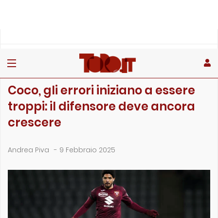
»
»
»
Home
Toro
Primo piano
Coco, gli errori iniziano a essere troppi: il difensore deve…
PRIMO PIANO
Coco, gli errori iniziano a essere
troppi: il difensore deve ancora
crescere
Andrea Piva
-
9 Febbraio 2025