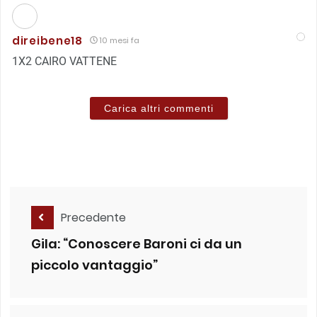
direibene18
10 mesi fa
1X2 CAIRO VATTENE
Carica altri commenti
Precedente
Gila: “Conoscere Baroni ci da un
piccolo vantaggio”