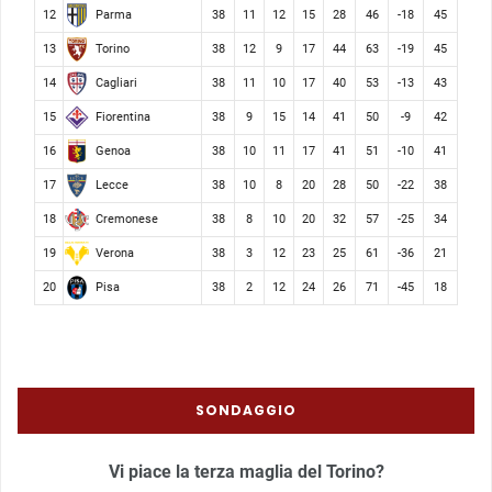
Parma
12
38
11
12
15
28
46
-18
45
Torino
13
38
12
9
17
44
63
-19
45
Cagliari
14
38
11
10
17
40
53
-13
43
Fiorentina
15
38
9
15
14
41
50
-9
42
Genoa
16
38
10
11
17
41
51
-10
41
Lecce
17
38
10
8
20
28
50
-22
38
Cremonese
18
38
8
10
20
32
57
-25
34
Verona
19
38
3
12
23
25
61
-36
21
Pisa
20
38
2
12
24
26
71
-45
18
SONDAGGIO
Vi piace la terza maglia del Torino?