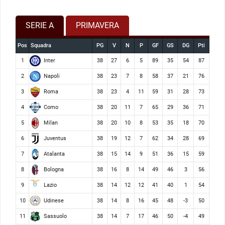
SERIE A
PRIMAVERA
Pos
Squadra
PG
V
N
P
GF
GS
DG
Pti
Inter
1
38
27
6
5
89
35
54
87
Napoli
2
38
23
7
8
58
37
21
76
Roma
3
38
23
4
11
59
31
28
73
Como
4
38
20
11
7
65
29
36
71
Milan
5
38
20
10
8
53
35
18
70
Juventus
6
38
19
12
7
62
34
28
69
Atalanta
7
38
15
14
9
51
36
15
59
Bologna
8
38
16
8
14
49
46
3
56
Lazio
9
38
14
12
12
41
40
1
54
Udinese
10
38
14
8
16
45
48
-3
50
Sassuolo
11
38
14
7
17
46
50
-4
49