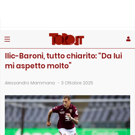
»
»
»
Home
Toro
Primo piano
Ilic-Baroni, tutto chiarito: “Da lui mi aspetto molto&…
PRIMO PIANO
Ilic-Baroni, tutto chiarito: “Da lui
mi aspetto molto”
Alessandro Mammana
-
3 Ottobre 2025