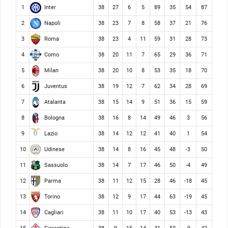
Inter
1
38
27
6
5
89
35
54
87
Napoli
2
38
23
7
8
58
37
21
76
Roma
3
38
23
4
11
59
31
28
73
Como
4
38
20
11
7
65
29
36
71
Milan
5
38
20
10
8
53
35
18
70
Juventus
6
38
19
12
7
62
34
28
69
Atalanta
7
38
15
14
9
51
36
15
59
Bologna
8
38
16
8
14
49
46
3
56
Lazio
9
38
14
12
12
41
40
1
54
Udinese
10
38
14
8
16
45
48
-3
50
Sassuolo
11
38
14
7
17
46
50
-4
49
Parma
12
38
11
12
15
28
46
-18
45
Torino
13
38
12
9
17
44
63
-19
45
Cagliari
14
38
11
10
17
40
53
-13
43