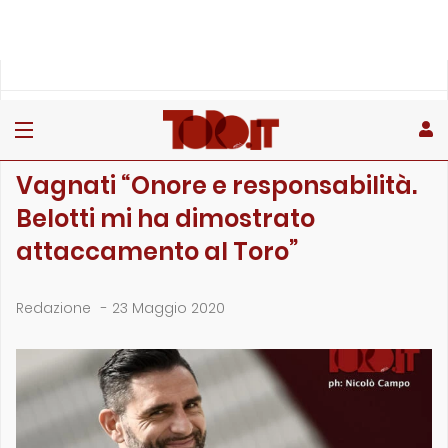
»
»
»
Home
Toro
Primo piano
Vagnati “Onore e responsabilità. Belotti mi ha dimost…
PRIMO PIANO
Vagnati “Onore e responsabilità.
Belotti mi ha dimostrato
attaccamento al Toro”
Redazione
-
23 Maggio 2020