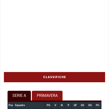
CLASSIFICHE
SERIE A
PRIMAVERA
Pos
Squadra
PG
V
N
P
GF
GS
DG
Pti