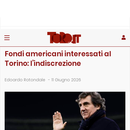
»
»
»
Home
Toro
Primo piano
Fondi americani interessati al Torino: l’indiscrezione
PRIMO PIANO
Fondi americani interessati al
Torino: l’indiscrezione
Edoardo Rotondale
-
11 Giugno 2026