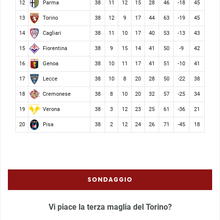
Parma
12
38
11
12
15
28
46
-18
45
Torino
13
38
12
9
17
44
63
-19
45
Cagliari
14
38
11
10
17
40
53
-13
43
Fiorentina
15
38
9
15
14
41
50
-9
42
Genoa
16
38
10
11
17
41
51
-10
41
Lecce
17
38
10
8
20
28
50
-22
38
Cremonese
18
38
8
10
20
32
57
-25
34
Verona
19
38
3
12
23
25
61
-36
21
Pisa
20
38
2
12
24
26
71
-45
18
SONDAGGIO
Vi piace la terza maglia del Torino?