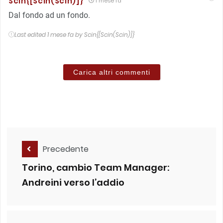
Scin{[Scin(Scin)]}
1 mese fa
Dal fondo ad un fondo.
Last edited 1 mese fa by Scin{[Scin(Scin)]}
Carica altri commenti
Precedente
Torino, cambio Team Manager:
Andreini verso l’addio