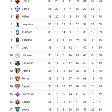
Roma
3
38
23
4
11
59
31
28
73
Como
4
38
20
11
7
65
29
36
71
Milan
5
38
20
10
8
53
35
18
70
Juventus
6
38
19
12
7
62
34
28
69
Atalanta
7
38
15
14
9
51
36
15
59
Bologna
8
38
16
8
14
49
46
3
56
Lazio
9
38
14
12
12
41
40
1
54
Udinese
10
38
14
8
16
45
48
-3
50
Sassuolo
11
38
14
7
17
46
50
-4
49
Parma
12
38
11
12
15
28
46
-18
45
Torino
13
38
12
9
17
44
63
-19
45
Cagliari
14
38
11
10
17
40
53
-13
43
Fiorentina
15
38
9
15
14
41
50
-9
42
Genoa
16
38
10
11
17
41
51
-10
41
Lecce
17
38
10
8
20
28
50
-22
38