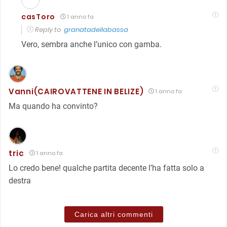
casToro
1 anno fa
Reply to
granatadellabassa
Vero, sembra anche l’unico con gamba.
Vanni(CAIROVATTENE IN BELIZE)
1 anno fa
Ma quando ha convinto?
tric
1 anno fa
Lo credo bene! qualche partita decente l’ha fatta solo a
destra
Carica altri commenti