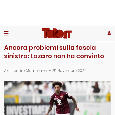
»
»
»
Home
Toro
Primo piano
Ancora problemi sulla fascia sinistra: Lazaro non ha convint…
PRIMO PIANO
Ancora problemi sulla fascia
sinistra: Lazaro non ha convinto
Alessandro Mammana
-
25 Novembre 2024