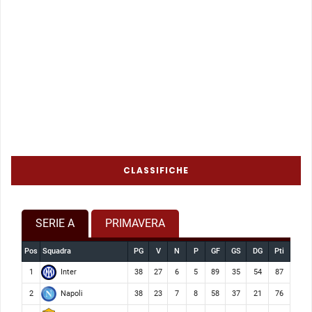
CLASSIFICHE
SERIE A
PRIMAVERA
Pos
Squadra
PG
V
N
P
GF
GS
DG
Pti
Inter
1
38
27
6
5
89
35
54
87
Napoli
2
38
23
7
8
58
37
21
76