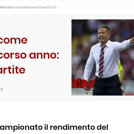
hajlovic lo scorso anno: 17 punti in 12…
 come
scorso anno:
artite
18
campionato il rendimento del