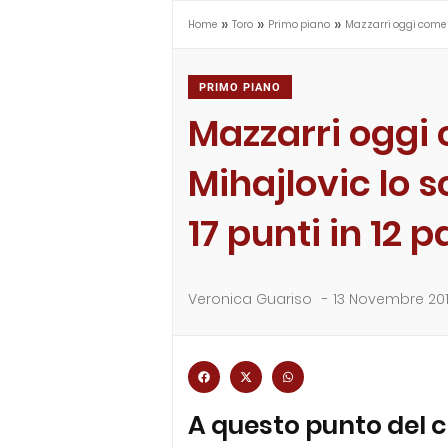
»
»
»
Home
Toro
Primo piano
Mazzarri oggi come Mi
PRIMO PIANO
Mazzarri oggi
Mihajlovic lo 
17 punti in 12 p
Veronica Guariso
-
13 Novembre 20
A questo punto del 