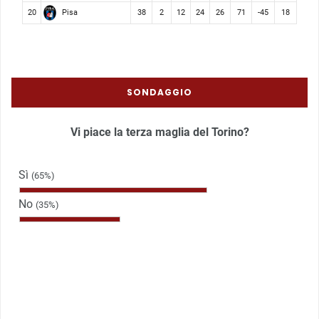
Pisa
20
38
2
12
24
26
71
-45
18
SONDAGGIO
Vi piace la terza maglia del Torino?
Sì
(65%)
No
(35%)