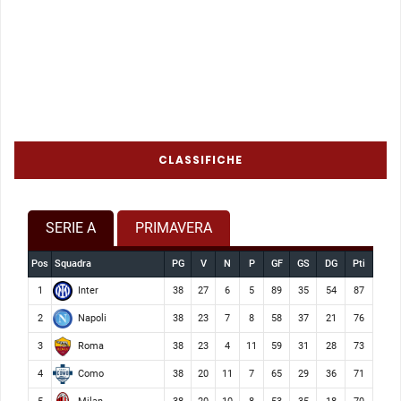
CLASSIFICHE
SERIE A
PRIMAVERA
Pos
Squadra
PG
V
N
P
GF
GS
DG
Pti
Inter
1
38
27
6
5
89
35
54
87
Napoli
2
38
23
7
8
58
37
21
76
Roma
3
38
23
4
11
59
31
28
73
Como
4
38
20
11
7
65
29
36
71