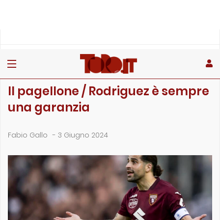
»
»
»
Home
Toro
Primo piano
Il pagellone / Rodriguez è sempre una garanzia
PRIMO PIANO
Il pagellone / Rodriguez è sempre
una garanzia
Fabio Gallo
-
3 Giugno 2024