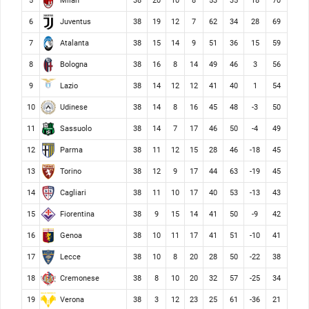
Milan
5
38
20
10
8
53
35
18
70
Juventus
6
38
19
12
7
62
34
28
69
Atalanta
7
38
15
14
9
51
36
15
59
Bologna
8
38
16
8
14
49
46
3
56
Lazio
9
38
14
12
12
41
40
1
54
Udinese
10
38
14
8
16
45
48
-3
50
Sassuolo
11
38
14
7
17
46
50
-4
49
Parma
12
38
11
12
15
28
46
-18
45
Torino
13
38
12
9
17
44
63
-19
45
Cagliari
14
38
11
10
17
40
53
-13
43
Fiorentina
15
38
9
15
14
41
50
-9
42
Genoa
16
38
10
11
17
41
51
-10
41
Lecce
17
38
10
8
20
28
50
-22
38
Cremonese
18
38
8
10
20
32
57
-25
34
Verona
19
38
3
12
23
25
61
-36
21