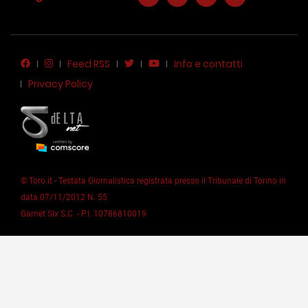
Feed RSS
Info e contatti
Privacy Policy
© Toro.it - Testata Giornalistica registrata presso il Tribunale di Torino in
data 07/11/2012 N. 55
Garnet Six S.C. - P.I. 10786810019