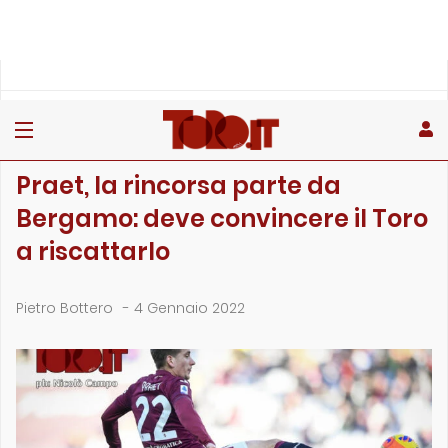
»
»
»
Home
Toro
Primo piano
Praet, la rincorsa parte da Bergamo: deve convincere il Toro…
PRIMO PIANO
Praet, la rincorsa parte da
Bergamo: deve convincere il Toro
a riscattarlo
Pietro Bottero
-
4 Gennaio 2022