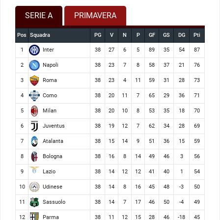
SERIE A
PRIMAVERA
Pos
Squadra
PG
V
N
P
GF
GS
DG
Pti
Inter
1
38
27
6
5
89
35
54
87
Napoli
2
38
23
7
8
58
37
21
76
Roma
3
38
23
4
11
59
31
28
73
Como
4
38
20
11
7
65
29
36
71
Milan
5
38
20
10
8
53
35
18
70
Juventus
6
38
19
12
7
62
34
28
69
Atalanta
7
38
15
14
9
51
36
15
59
Bologna
8
38
16
8
14
49
46
3
56
Lazio
9
38
14
12
12
41
40
1
54
Udinese
10
38
14
8
16
45
48
-3
50
Sassuolo
11
38
14
7
17
46
50
-4
49
Parma
12
38
11
12
15
28
46
-18
45