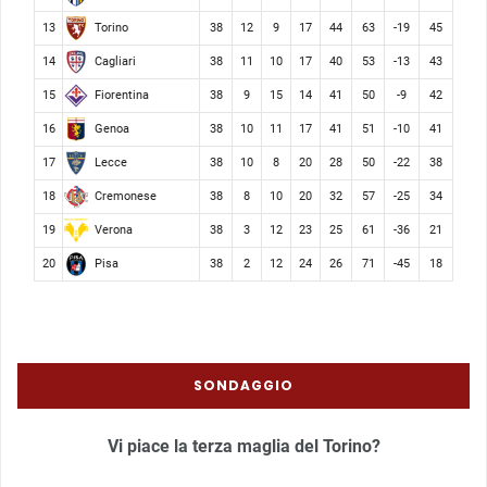
Torino
13
38
12
9
17
44
63
-19
45
Cagliari
14
38
11
10
17
40
53
-13
43
Fiorentina
15
38
9
15
14
41
50
-9
42
Genoa
16
38
10
11
17
41
51
-10
41
Lecce
17
38
10
8
20
28
50
-22
38
Cremonese
18
38
8
10
20
32
57
-25
34
Verona
19
38
3
12
23
25
61
-36
21
Pisa
20
38
2
12
24
26
71
-45
18
SONDAGGIO
Vi piace la terza maglia del Torino?