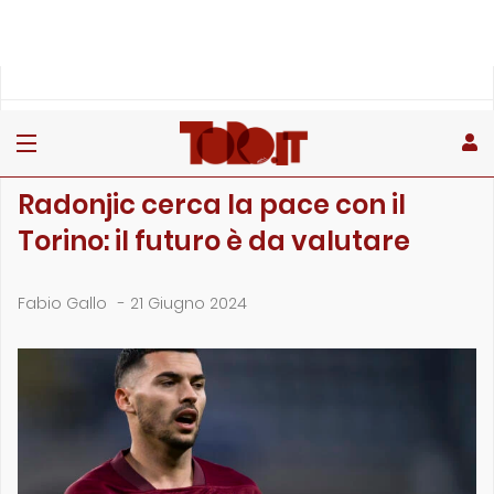
»
»
»
Home
Toro
Primo piano
Radonjic cerca la pace con il Torino: il futuro è da valuta…
PRIMO PIANO
Radonjic cerca la pace con il
Torino: il futuro è da valutare
Fabio Gallo
-
21 Giugno 2024