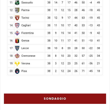
Sassuolo
11
38
14
7
17
46
50
-4
49
Parma
12
38
11
12
15
28
46
-18
45
Torino
13
38
12
9
17
44
63
-19
45
Cagliari
14
38
11
10
17
40
53
-13
43
Fiorentina
15
38
9
15
14
41
50
-9
42
Genoa
16
38
10
11
17
41
51
-10
41
Lecce
17
38
10
8
20
28
50
-22
38
Cremonese
18
38
8
10
20
32
57
-25
34
Verona
19
38
3
12
23
25
61
-36
21
Pisa
20
38
2
12
24
26
71
-45
18
SONDAGGIO