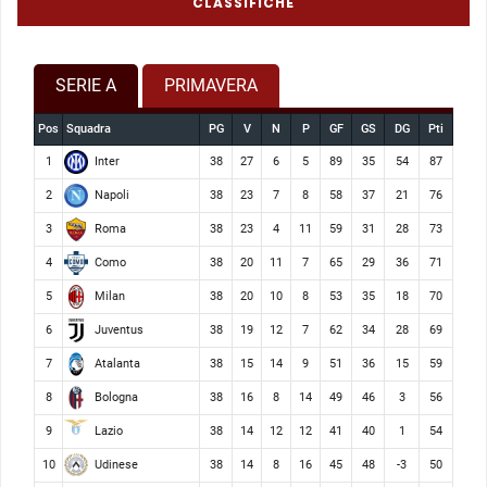
CLASSIFICHE
SERIE A
PRIMAVERA
Pos
Squadra
PG
V
N
P
GF
GS
DG
Pti
Inter
1
38
27
6
5
89
35
54
87
Napoli
2
38
23
7
8
58
37
21
76
Roma
3
38
23
4
11
59
31
28
73
Como
4
38
20
11
7
65
29
36
71
Milan
5
38
20
10
8
53
35
18
70
Juventus
6
38
19
12
7
62
34
28
69
Atalanta
7
38
15
14
9
51
36
15
59
Bologna
8
38
16
8
14
49
46
3
56
Lazio
9
38
14
12
12
41
40
1
54
Udinese
10
38
14
8
16
45
48
-3
50