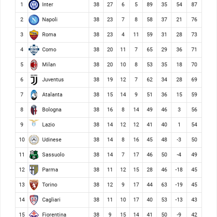
Inter
1
38
27
6
5
89
35
54
87
Napoli
2
38
23
7
8
58
37
21
76
Roma
3
38
23
4
11
59
31
28
73
Como
4
38
20
11
7
65
29
36
71
Milan
5
38
20
10
8
53
35
18
70
Juventus
6
38
19
12
7
62
34
28
69
Atalanta
7
38
15
14
9
51
36
15
59
Bologna
8
38
16
8
14
49
46
3
56
Lazio
9
38
14
12
12
41
40
1
54
Udinese
10
38
14
8
16
45
48
-3
50
Sassuolo
11
38
14
7
17
46
50
-4
49
Parma
12
38
11
12
15
28
46
-18
45
Torino
13
38
12
9
17
44
63
-19
45
Cagliari
14
38
11
10
17
40
53
-13
43
Fiorentina
15
38
9
15
14
41
50
-9
42