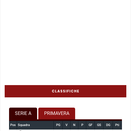
CLASSIFICHE
SERIE A
PRIMAVERA
Pos
Squadra
PG
V
N
P
GF
GS
DG
Pti