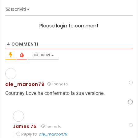
Iscriviti
Please login to comment
4
COMMENTI
più nuovi
ale_maroon79
1 anno fa
Courtney Love ha confermato la sua versione.
James 75
1 anno fa
Reply to
ale_maroon79