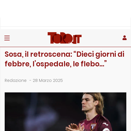
»
»
»
Home
Toro
Primo piano
Sosa, il retroscena: “Dieci giorni di febbre, l’…
PRIMO PIANO
Sosa, il retroscena: “Dieci giorni di
febbre, l’ospedale, le flebo…”
Redazione
-
28 Marzo 2025