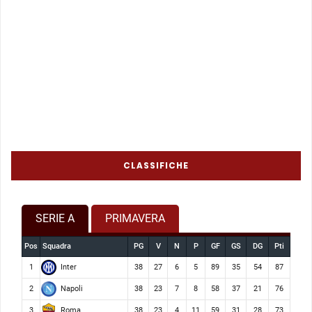
CLASSIFICHE
SERIE A
PRIMAVERA
Pos
Squadra
PG
V
N
P
GF
GS
DG
Pti
Inter
1
38
27
6
5
89
35
54
87
Napoli
2
38
23
7
8
58
37
21
76
Roma
3
38
23
4
11
59
31
28
73