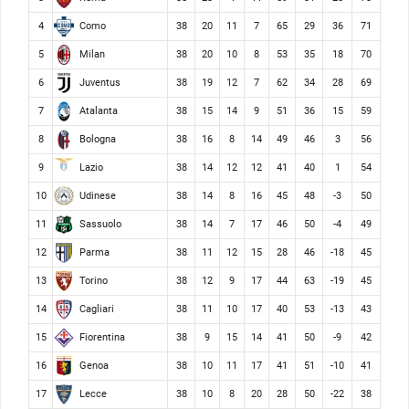
Como
4
38
20
11
7
65
29
36
71
Milan
5
38
20
10
8
53
35
18
70
Juventus
6
38
19
12
7
62
34
28
69
Atalanta
7
38
15
14
9
51
36
15
59
Bologna
8
38
16
8
14
49
46
3
56
Lazio
9
38
14
12
12
41
40
1
54
Udinese
10
38
14
8
16
45
48
-3
50
Sassuolo
11
38
14
7
17
46
50
-4
49
Parma
12
38
11
12
15
28
46
-18
45
Torino
13
38
12
9
17
44
63
-19
45
Cagliari
14
38
11
10
17
40
53
-13
43
Fiorentina
15
38
9
15
14
41
50
-9
42
Genoa
16
38
10
11
17
41
51
-10
41
Lecce
17
38
10
8
20
28
50
-22
38