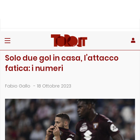
»
»
»
Home
Toro
Primo piano
Solo due gol in casa, l’attacco fatica: i numeri
PRIMO PIANO
Solo due gol in casa, l’attacco
fatica: i numeri
Fabio Gallo
-
18 Ottobre 2023