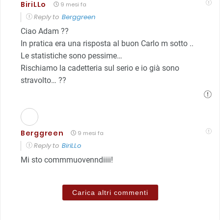
BiriLLo
9 mesi fa
Reply to
Berggreen
Ciao Adam ??
In pratica era una risposta al buon Carlo m sotto ..
Le statistiche sono pessime…
Rischiamo la cadetteria sul serio e io già sono
stravolto… ??
Berggreen
9 mesi fa
Reply to
BiriLLo
Mi sto commmuovenndiiii!
Carica altri commenti