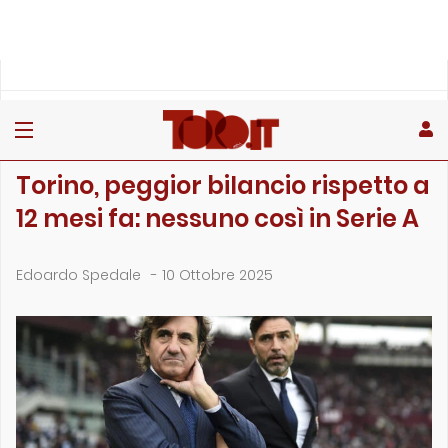
»
»
»
Home
Toro
Primo piano
Torino, peggior bilancio rispetto a 12 mesi fa: nessuno cos�…
PRIMO PIANO
Torino, peggior bilancio rispetto a
12 mesi fa: nessuno così in Serie A
Edoardo Spedale
-
10 Ottobre 2025