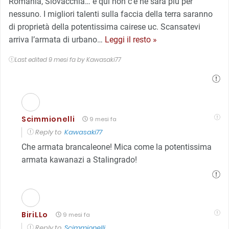
Romania, Slovacchia… e qui non c’è ne sarà più per
nessuno. I migliori talenti sulla faccia della terra saranno
di proprietà della potentissima cairese uc. Scansatevi
arriva l’armata di urbano
…
Leggi il resto »
Last edited 9 mesi fa by Kawasaki77
Scimmionelli
9 mesi fa
Reply to
Kawasaki77
Che armata brancaleone! Mica come la potentissima
armata kawanazi a Stalingrado!
BiriLLo
9 mesi fa
Reply to
Scimmionelli