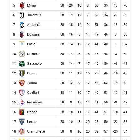
Milan
5
38
20
10
8
53
35
18
70
Juventus
6
38
19
12
7
62
34
28
69
Atalanta
7
38
15
14
9
51
36
15
59
Bologna
8
38
16
8
14
49
46
3
56
Lazio
9
38
14
12
12
41
40
1
54
Udinese
10
38
14
8
16
45
48
-3
50
Sassuolo
11
38
14
7
17
46
50
-4
49
Parma
12
38
11
12
15
28
46
-18
45
Torino
13
38
12
9
17
44
63
-19
45
Cagliari
14
38
11
10
17
40
53
-13
43
Fiorentina
15
38
9
15
14
41
50
-9
42
Genoa
16
38
10
11
17
41
51
-10
41
Lecce
17
38
10
8
20
28
50
-22
38
Cremonese
18
38
8
10
20
32
57
-25
34