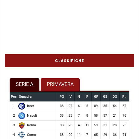
CLASSIFICHE
SERIE A
PRIMAVERA
Pos
Squadra
PG
V
N
P
GF
GS
DG
Pti
Inter
1
38
27
6
5
89
35
54
87
Napoli
2
38
23
7
8
58
37
21
76
Roma
3
38
23
4
11
59
31
28
73
Como
4
38
20
11
7
65
29
36
71