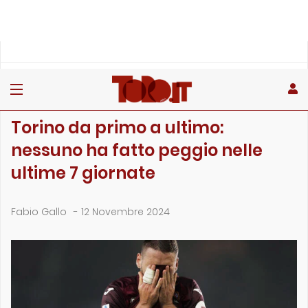
»
»
»
Home
Toro
Primo piano
Torino da primo a ultimo: nessuno ha fatto peggio nelle ulti…
PRIMO PIANO
Torino da primo a ultimo:
nessuno ha fatto peggio nelle
ultime 7 giornate
Fabio Gallo
-
12 Novembre 2024