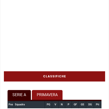
CLASSIFICHE
SERIE A
PRIMAVERA
Pos
Squadra
PG
V
N
P
GF
GS
DG
Pti