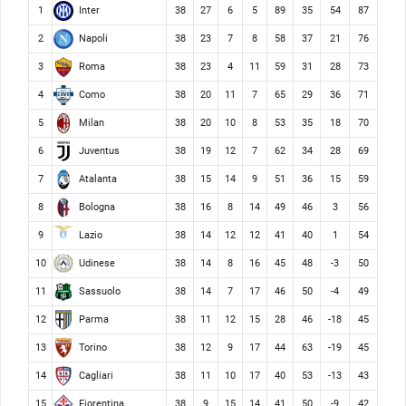
Inter
1
38
27
6
5
89
35
54
87
Napoli
2
38
23
7
8
58
37
21
76
Roma
3
38
23
4
11
59
31
28
73
Como
4
38
20
11
7
65
29
36
71
Milan
5
38
20
10
8
53
35
18
70
Juventus
6
38
19
12
7
62
34
28
69
Atalanta
7
38
15
14
9
51
36
15
59
Bologna
8
38
16
8
14
49
46
3
56
Lazio
9
38
14
12
12
41
40
1
54
Udinese
10
38
14
8
16
45
48
-3
50
Sassuolo
11
38
14
7
17
46
50
-4
49
Parma
12
38
11
12
15
28
46
-18
45
Torino
13
38
12
9
17
44
63
-19
45
Cagliari
14
38
11
10
17
40
53
-13
43
Fiorentina
15
38
9
15
14
41
50
-9
42