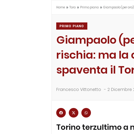
»
»
»
Home
Toro
Primo piano
Giampaolo (per ora) 
PRIMO PIANO
Giampaolo (pe
rischia: ma la 
spaventa il To
Francesco Vittonetto
-
2 Dicembre 
Torino terzultimo a 