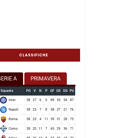
CLASSIFICHE
SERIE A
PRIMAVERA
Squadra
PG
V
N
P
GF
GS
DG
Pti
Inter
38
27
6
5
89
35
54
87
Napoli
38
23
7
8
58
37
21
76
Roma
38
23
4
11
59
31
28
73
Como
38
20
11
7
65
29
36
71