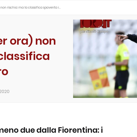
non rischia: ma la classifica spaventa i…
r ora) non
classifica
ro
2020
meno due dalla Fiorentina: i