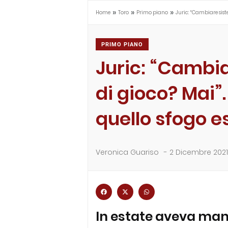
»
»
»
Home
Toro
Primo piano
Juric: “Cambiare sis
PRIMO PIANO
Juric: “Cambi
di gioco? Mai”
quello sfogo e
Veronica Guariso
-
2 Dicembre 2021
In estate aveva mani