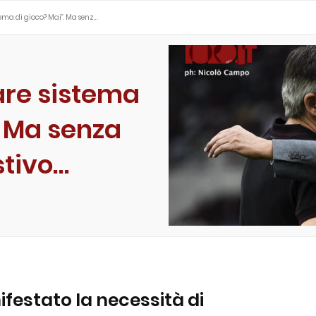
tema di gioco? Mai”. Ma senz…
are sistema
. Ma senza
stivo…
festato la necessità di