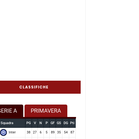
CLASSIFICHE
SERIE A
PRIMAVERA
Squadra
PG
V
N
P
GF
GS
DG
Pti
Inter
38
27
6
5
89
35
54
87