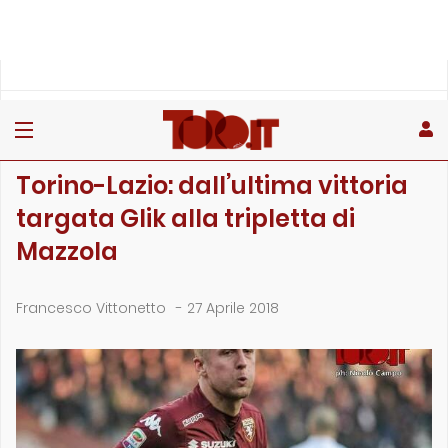
»
»
»
Home
Toro
Primo piano
Torino-Lazio: dall’ultima vittoria targata Glik alla tripl…
PRIMO PIANO
Torino-Lazio: dall’ultima vittoria
targata Glik alla tripletta di
Mazzola
Francesco Vittonetto
-
27 Aprile 2018