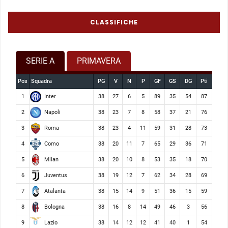
CLASSIFICHE
SERIE A
PRIMAVERA
Pos
Squadra
PG
V
N
P
GF
GS
DG
Pti
Inter
1
38
27
6
5
89
35
54
87
Napoli
2
38
23
7
8
58
37
21
76
Roma
3
38
23
4
11
59
31
28
73
Como
4
38
20
11
7
65
29
36
71
Milan
5
38
20
10
8
53
35
18
70
Juventus
6
38
19
12
7
62
34
28
69
Atalanta
7
38
15
14
9
51
36
15
59
Bologna
8
38
16
8
14
49
46
3
56
Lazio
9
38
14
12
12
41
40
1
54