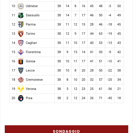
Udinese
10
38
14
8
16
45
48
-3
50
Sassuolo
11
38
14
7
17
46
50
-4
49
Parma
12
38
11
12
15
28
46
-18
45
Torino
13
38
12
9
17
44
63
-19
45
Cagliari
14
38
11
10
17
40
53
-13
43
Fiorentina
15
38
9
15
14
41
50
-9
42
Genoa
16
38
10
11
17
41
51
-10
41
Lecce
17
38
10
8
20
28
50
-22
38
Cremonese
18
38
8
10
20
32
57
-25
34
Verona
19
38
3
12
23
25
61
-36
21
Pisa
20
38
2
12
24
26
71
-45
18
SONDAGGIO