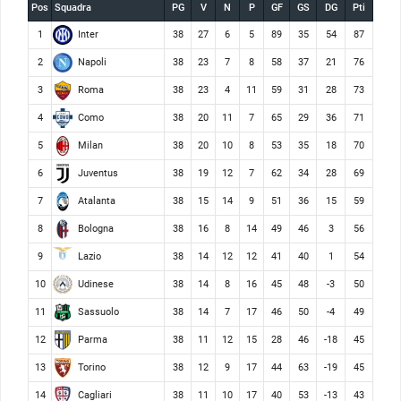
Pos
Squadra
PG
V
N
P
GF
GS
DG
Pti
Inter
1
38
27
6
5
89
35
54
87
Napoli
2
38
23
7
8
58
37
21
76
Roma
3
38
23
4
11
59
31
28
73
Como
4
38
20
11
7
65
29
36
71
Milan
5
38
20
10
8
53
35
18
70
Juventus
6
38
19
12
7
62
34
28
69
Atalanta
7
38
15
14
9
51
36
15
59
Bologna
8
38
16
8
14
49
46
3
56
Lazio
9
38
14
12
12
41
40
1
54
Udinese
10
38
14
8
16
45
48
-3
50
Sassuolo
11
38
14
7
17
46
50
-4
49
Parma
12
38
11
12
15
28
46
-18
45
Torino
13
38
12
9
17
44
63
-19
45
Cagliari
14
38
11
10
17
40
53
-13
43