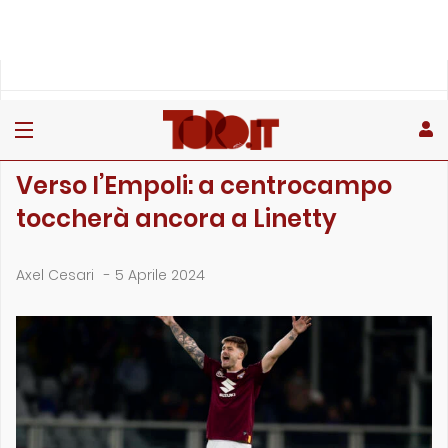
»
»
»
Home
Toro
Primo piano
Verso l’Empoli: a centrocampo toccherà ancora a Linet…
PRIMO PIANO
Verso l’Empoli: a centrocampo
toccherà ancora a Linetty
Axel Cesari
-
5 Aprile 2024