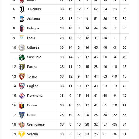
Juventus
6
38
19
12
7
62
34
28
69
Atalanta
7
38
15
14
9
51
36
15
59
Bologna
8
38
16
8
14
49
46
3
56
Lazio
9
38
14
12
12
41
40
1
54
Udinese
10
38
14
8
16
45
48
-3
50
Sassuolo
11
38
14
7
17
46
50
-4
49
Parma
12
38
11
12
15
28
46
-18
45
Torino
13
38
12
9
17
44
63
-19
45
Cagliari
14
38
11
10
17
40
53
-13
43
Fiorentina
15
38
9
15
14
41
50
-9
42
Genoa
16
38
10
11
17
41
51
-10
41
Lecce
17
38
10
8
20
28
50
-22
38
Cremonese
18
38
8
10
20
32
57
-25
34
Verona
19
38
3
12
23
25
61
-36
21