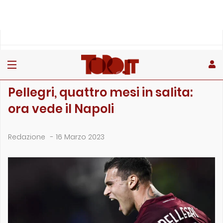
»
»
»
Home
Toro
Primo piano
Pellegri, quattro mesi in salita: ora vede il Napoli
PRIMO PIANO
Pellegri, quattro mesi in salita:
ora vede il Napoli
Redazione
-
16 Marzo 2023