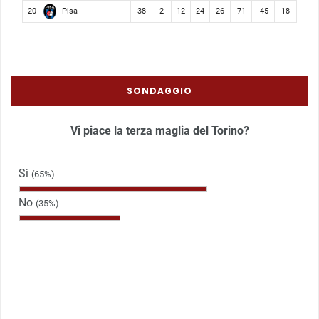
Pisa
20
38
2
12
24
26
71
-45
18
SONDAGGIO
Vi piace la terza maglia del Torino?
Sì
(65%)
No
(35%)