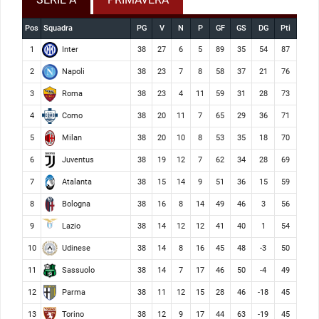
Pos
Squadra
PG
V
N
P
GF
GS
DG
Pti
Inter
1
38
27
6
5
89
35
54
87
Napoli
2
38
23
7
8
58
37
21
76
Roma
3
38
23
4
11
59
31
28
73
Como
4
38
20
11
7
65
29
36
71
Milan
5
38
20
10
8
53
35
18
70
Juventus
6
38
19
12
7
62
34
28
69
Atalanta
7
38
15
14
9
51
36
15
59
Bologna
8
38
16
8
14
49
46
3
56
Lazio
9
38
14
12
12
41
40
1
54
Udinese
10
38
14
8
16
45
48
-3
50
Sassuolo
11
38
14
7
17
46
50
-4
49
Parma
12
38
11
12
15
28
46
-18
45
Torino
13
38
12
9
17
44
63
-19
45