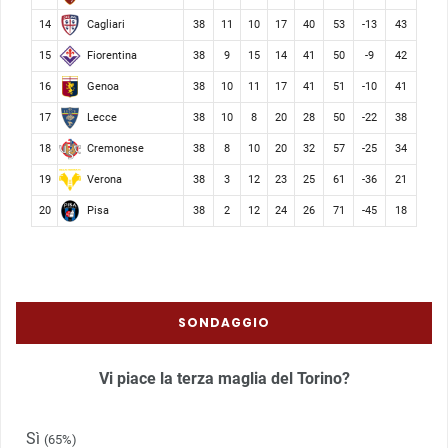
Cagliari
14
38
11
10
17
40
53
-13
43
Fiorentina
15
38
9
15
14
41
50
-9
42
Genoa
16
38
10
11
17
41
51
-10
41
Lecce
17
38
10
8
20
28
50
-22
38
Cremonese
18
38
8
10
20
32
57
-25
34
Verona
19
38
3
12
23
25
61
-36
21
Pisa
20
38
2
12
24
26
71
-45
18
SONDAGGIO
Vi piace la terza maglia del Torino?
Sì
(65%)