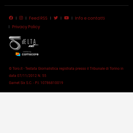
Feed RSS
Info e contatti
Privacy Policy
© Toro.it - Testata Giornalistica registrata presso il Tribunale di Torino in
data 07/11/2012 N. 55
Garnet Six S.C. - P.I. 10786810019