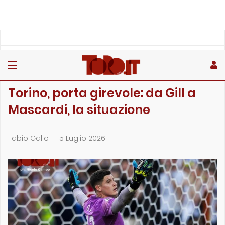
»
»
»
Home
Toro
Primo piano
Torino, porta girevole: da Gill a Mascardi, la situazione
PRIMO PIANO
Torino, porta girevole: da Gill a
Mascardi, la situazione
Fabio Gallo
-
5 Luglio 2026