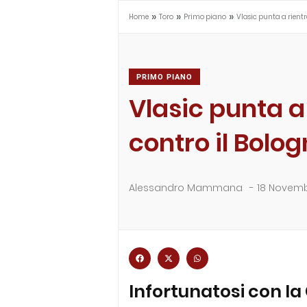
»
»
»
Home
Toro
Primo piano
Vlasic punta a rientr
PRIMO PIANO
Vlasic punta a
contro il Bolo
Alessandro Mammana
-
18 Novemb
Infortunatosi con la 