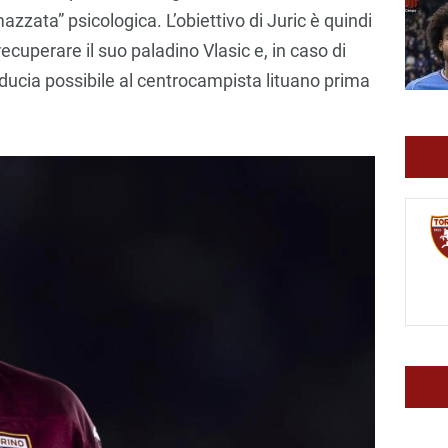
azzata” psicologica. L’obiettivo di Juric è quindi
 recuperare il suo paladino Vlasic e, in caso di
iducia possibile al centrocampista lituano prima