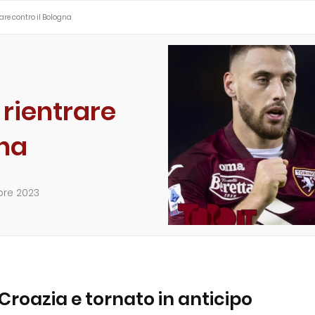
are contro il Bologna
 rientrare
gna
re 2023
Croazia e tornato in anticipo