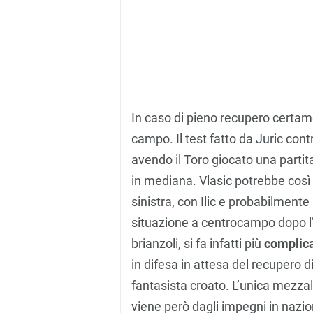
In caso di pieno recupero certame
campo. Il test fatto da Juric contro
avendo il Toro giocato una parti
in mediana. Vlasic potrebbe co
sinistra, con Ilic e probabilmente
situazione a centrocampo dopo l’i
brianzoli, si fa infatti più
complic
in difesa in attesa del recupero d
fantasista croato. L’unica mezzala 
viene però dagli impegni in nazion