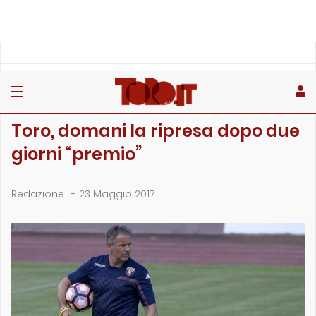
»
»
»
Home
Toro
Primo piano
Toro, domani la ripresa dopo due giorni “premio”
PRIMO PIANO
Toro, domani la ripresa dopo due
giorni “premio”
Redazione
-
23 Maggio 2017