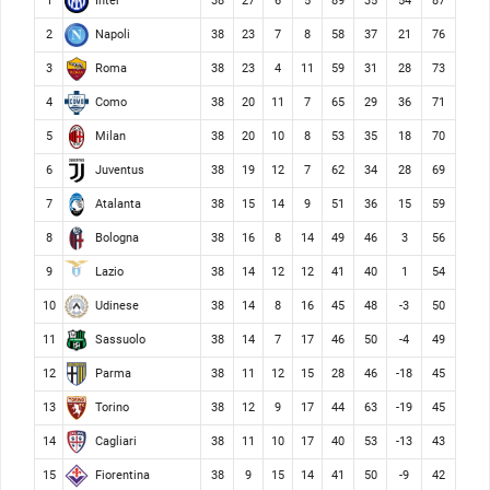
Inter
1
38
27
6
5
89
35
54
87
Napoli
2
38
23
7
8
58
37
21
76
Roma
3
38
23
4
11
59
31
28
73
Como
4
38
20
11
7
65
29
36
71
Milan
5
38
20
10
8
53
35
18
70
Juventus
6
38
19
12
7
62
34
28
69
Atalanta
7
38
15
14
9
51
36
15
59
Bologna
8
38
16
8
14
49
46
3
56
Lazio
9
38
14
12
12
41
40
1
54
Udinese
10
38
14
8
16
45
48
-3
50
Sassuolo
11
38
14
7
17
46
50
-4
49
Parma
12
38
11
12
15
28
46
-18
45
Torino
13
38
12
9
17
44
63
-19
45
Cagliari
14
38
11
10
17
40
53
-13
43
Fiorentina
15
38
9
15
14
41
50
-9
42