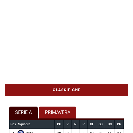
CLASSIFICHE
SERIE A
PRIMAVERA
Pos
Squadra
PG
V
N
P
GF
GS
DG
Pti