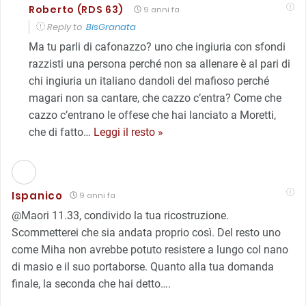
Roberto (RDS 63)
9 anni fa
Reply to
BisGranata
Ma tu parli di cafonazzo? uno che ingiuria con sfondi
razzisti una persona perché non sa allenare è al pari di
chi ingiuria un italiano dandoli del mafioso perché
magari non sa cantare, che cazzo c’entra? Come che
cazzo c’entrano le offese che hai lanciato a Moretti,
che di fatto
…
Leggi il resto »
Ispanico
9 anni fa
@Maori
11.33, condivido la tua ricostruzione.
Scommetterei che sia andata proprio così. Del resto uno
come Miha non avrebbe potuto resistere a lungo col nano
di masio e il suo portaborse. Quanto alla tua domanda
finale, la seconda che hai detto….