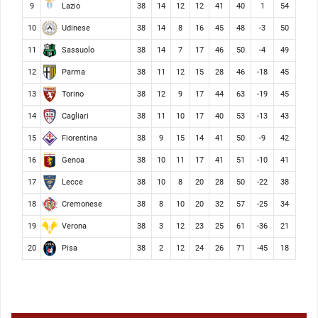
Lazio
9
38
14
12
12
41
40
1
54
Udinese
10
38
14
8
16
45
48
-3
50
Sassuolo
11
38
14
7
17
46
50
-4
49
Parma
12
38
11
12
15
28
46
-18
45
Torino
13
38
12
9
17
44
63
-19
45
Cagliari
14
38
11
10
17
40
53
-13
43
Fiorentina
15
38
9
15
14
41
50
-9
42
Genoa
16
38
10
11
17
41
51
-10
41
Lecce
17
38
10
8
20
28
50
-22
38
Cremonese
18
38
8
10
20
32
57
-25
34
Verona
19
38
3
12
23
25
61
-36
21
Pisa
20
38
2
12
24
26
71
-45
18