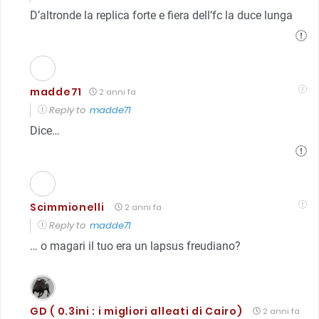
D’altronde la replica forte e fiera dell’fc la duce lunga
madde71
2 anni fa
Reply to
madde71
Dice…
Scimmionelli
2 anni fa
Reply to
madde71
… o magari il tuo era un lapsus freudiano?
GD ( 0.3ini : i migliori alleati di Cairo)
2 anni fa