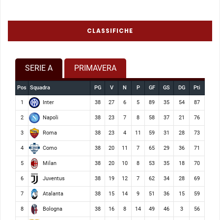
CLASSIFICHE
SERIE A
PRIMAVERA
Pos
Squadra
PG
V
N
P
GF
GS
DG
Pti
Inter
1
38
27
6
5
89
35
54
87
Napoli
2
38
23
7
8
58
37
21
76
Roma
3
38
23
4
11
59
31
28
73
Como
4
38
20
11
7
65
29
36
71
Milan
5
38
20
10
8
53
35
18
70
Juventus
6
38
19
12
7
62
34
28
69
Atalanta
7
38
15
14
9
51
36
15
59
Bologna
8
38
16
8
14
49
46
3
56