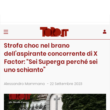
»
»
»
Home
Toro
Primo piano
Strofa choc nel brano dell’aspirante concorrente di X …
PRIMO PIANO
Strofa choc nel brano
dell’aspirante concorrente di X
Factor: “Sei Superga perché sei
uno schianto”
Alessandro Mammana
-
22 Settembre 2023