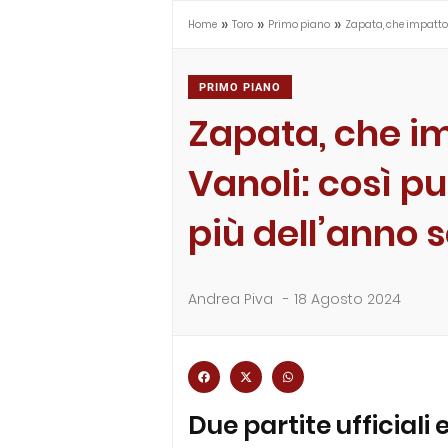
»
»
»
Home
Toro
Primo piano
Zapata, che impatto 
PRIMO PIANO
Zapata, che i
Vanoli: così p
più dell’anno 
Andrea Piva
-
18 Agosto 2024
Due partite ufficiali