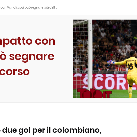
con Vanoli: così può segnare più dell…
mpatto con
uò segnare
scorso
 e due gol per il colombiano,