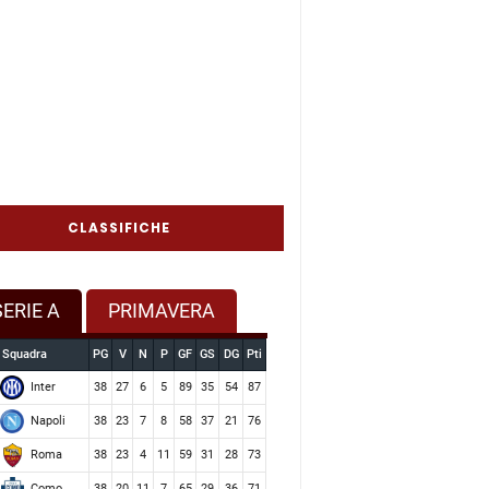
CLASSIFICHE
SERIE A
PRIMAVERA
Squadra
PG
V
N
P
GF
GS
DG
Pti
Inter
38
27
6
5
89
35
54
87
Napoli
38
23
7
8
58
37
21
76
Roma
38
23
4
11
59
31
28
73
Como
38
20
11
7
65
29
36
71