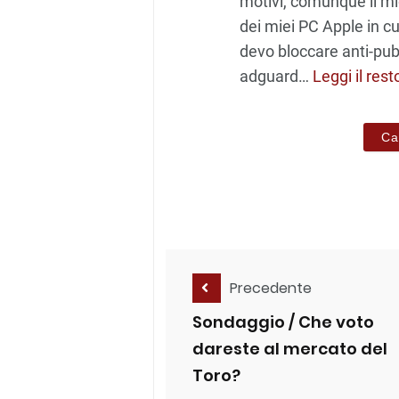
motivi, comunque il mi
dei miei PC Apple in cu
devo bloccare anti-pubbl
adguard
…
Leggi il rest
Ca
Precedente
Sondaggio / Che voto
dareste al mercato del
Toro?