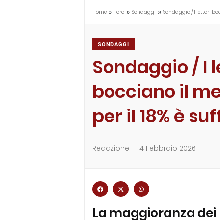
»
»
»
Home
Toro
Sondaggi
Sondaggio / I lettori boc
SONDAGGI
Sondaggio / I l
bocciano il me
per il 18% è suf
Redazione
-
4 Febbraio 2026
La maggioranza dei n