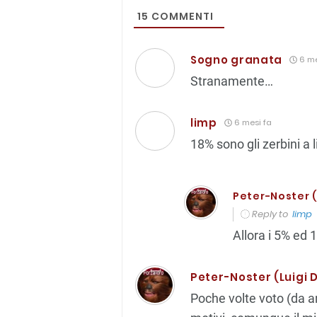
15
COMMENTI
Sogno granata
6 me
Stranamente…
limp
6 mesi fa
18% sono gli zerbini a 
Peter-Noster (L
Reply to
limp
Allora i 5% ed 
Peter-Noster (Luigi D
Poche volte voto (da 