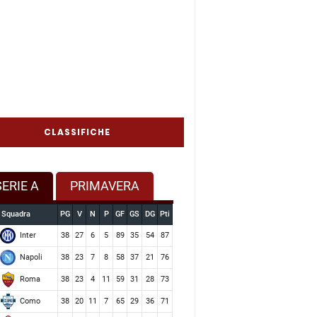
CLASSIFICHE
SERIE A
PRIMAVERA
Squadra
PG
V
N
P
GF
GS
DG
Pti
Inter
38
27
6
5
89
35
54
87
Napoli
38
23
7
8
58
37
21
76
Roma
38
23
4
11
59
31
28
73
Como
38
20
11
7
65
29
36
71