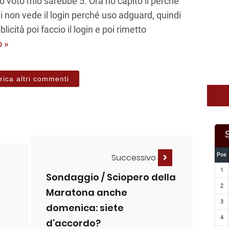
o voto mio sarebbe 5. Ora ho capito il perche
i non vede il login perché uso adguard, quindi
icità poi faccio il login e poi rimetto
o »
rica altri commenti
Pos
Successivo
1
Sondaggio / Sciopero della
2
Maratona anche
3
domenica: siete
4
d’accordo?