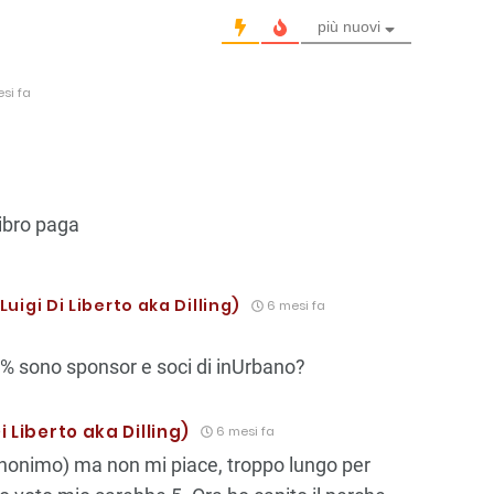
più nuovi
si fa
libro paga
uigi Di Liberto aka Dilling)
6 mesi fa
1% sono sponsor e soci di inUrbano?
i Liberto aka Dilling)
6 mesi fa
anonimo) ma non mi piace, troppo lungo per