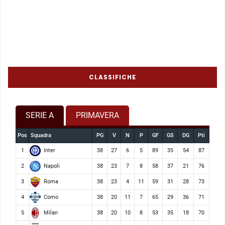
CLASSIFICHE
SERIE A
PRIMAVERA
Pos
Squadra
PG
V
N
P
GF
GS
DG
Pti
Inter
1
38
27
6
5
89
35
54
87
Napoli
2
38
23
7
8
58
37
21
76
Roma
3
38
23
4
11
59
31
28
73
Como
4
38
20
11
7
65
29
36
71
Milan
5
38
20
10
8
53
35
18
70