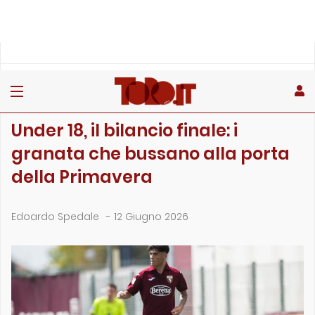
»
»
Home
Giovanili
Under 18, il bilancio finale: i granata che bussano alla por…
GIOVANILI
Under 18, il bilancio finale: i
granata che bussano alla porta
della Primavera
Edoardo Spedale
-
12 Giugno 2026