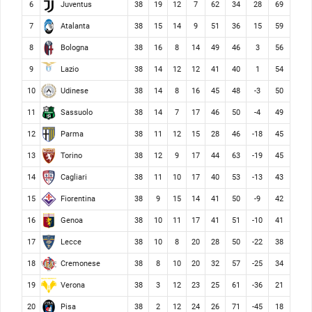
Juventus
6
38
19
12
7
62
34
28
69
Atalanta
7
38
15
14
9
51
36
15
59
Bologna
8
38
16
8
14
49
46
3
56
Lazio
9
38
14
12
12
41
40
1
54
Udinese
10
38
14
8
16
45
48
-3
50
Sassuolo
11
38
14
7
17
46
50
-4
49
Parma
12
38
11
12
15
28
46
-18
45
Torino
13
38
12
9
17
44
63
-19
45
Cagliari
14
38
11
10
17
40
53
-13
43
Fiorentina
15
38
9
15
14
41
50
-9
42
Genoa
16
38
10
11
17
41
51
-10
41
Lecce
17
38
10
8
20
28
50
-22
38
Cremonese
18
38
8
10
20
32
57
-25
34
Verona
19
38
3
12
23
25
61
-36
21
Pisa
20
38
2
12
24
26
71
-45
18