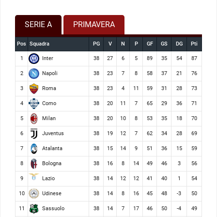
SERIE A
PRIMAVERA
Pos
Squadra
PG
V
N
P
GF
GS
DG
Pti
Inter
1
38
27
6
5
89
35
54
87
Napoli
2
38
23
7
8
58
37
21
76
Roma
3
38
23
4
11
59
31
28
73
Como
4
38
20
11
7
65
29
36
71
Milan
5
38
20
10
8
53
35
18
70
Juventus
6
38
19
12
7
62
34
28
69
Atalanta
7
38
15
14
9
51
36
15
59
Bologna
8
38
16
8
14
49
46
3
56
Lazio
9
38
14
12
12
41
40
1
54
Udinese
10
38
14
8
16
45
48
-3
50
Sassuolo
11
38
14
7
17
46
50
-4
49