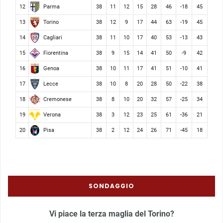
Parma
12
38
11
12
15
28
46
-18
45
Torino
13
38
12
9
17
44
63
-19
45
Cagliari
14
38
11
10
17
40
53
-13
43
Fiorentina
15
38
9
15
14
41
50
-9
42
Genoa
16
38
10
11
17
41
51
-10
41
Lecce
17
38
10
8
20
28
50
-22
38
Cremonese
18
38
8
10
20
32
57
-25
34
Verona
19
38
3
12
23
25
61
-36
21
Pisa
20
38
2
12
24
26
71
-45
18
SONDAGGIO
Vi piace la terza maglia del Torino?