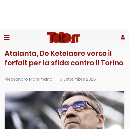
»
»
»
Home
Toro
Partite
Atalanta, De Ketelaere verso il forfait per la sfida contro …
PARTITE
Atalanta, De Ketelaere verso il
forfait per la sfida contro il Torino
Alessandro Mammana
-
19 Settembre 2025