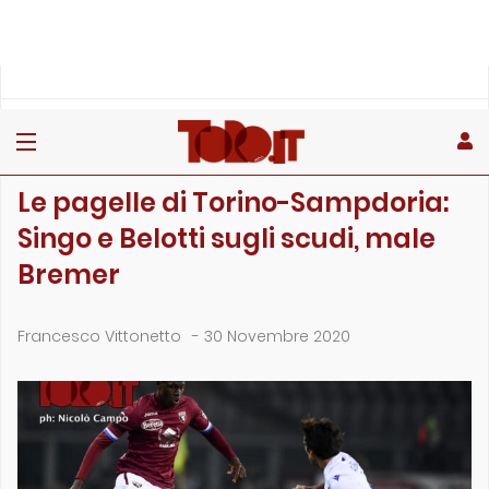
»
»
»
Home
Toro
Partite
Le pagelle di Torino-Sampdoria: Singo e Belotti sugli scudi,…
PARTITE
Le pagelle di Torino-Sampdoria:
Singo e Belotti sugli scudi, male
Bremer
Francesco Vittonetto
-
30 Novembre 2020