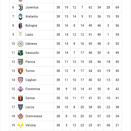
Juventus
6
38
19
12
7
62
34
28
69
Atalanta
7
38
15
14
9
51
36
15
59
Bologna
8
38
16
8
14
49
46
3
56
Lazio
9
38
14
12
12
41
40
1
54
Udinese
10
38
14
8
16
45
48
-3
50
Sassuolo
11
38
14
7
17
46
50
-4
49
Parma
12
38
11
12
15
28
46
-18
45
Torino
13
38
12
9
17
44
63
-19
45
Cagliari
14
38
11
10
17
40
53
-13
43
Fiorentina
15
38
9
15
14
41
50
-9
42
Genoa
16
38
10
11
17
41
51
-10
41
Lecce
17
38
10
8
20
28
50
-22
38
Cremonese
18
38
8
10
20
32
57
-25
34
Verona
19
38
3
12
23
25
61
-36
21