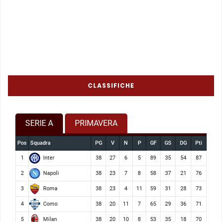
CLASSIFICHE
SERIE A
PRIMAVERA
Pos
Squadra
PG
V
N
P
GF
GS
DG
Pti
Inter
1
38
27
6
5
89
35
54
87
Napoli
2
38
23
7
8
58
37
21
76
Roma
3
38
23
4
11
59
31
28
73
Como
4
38
20
11
7
65
29
36
71
Milan
5
38
20
10
8
53
35
18
70