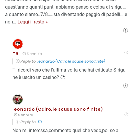
quest’anno quanti punti abbiamo penso x colpa di sirigu…
a quanto siamo..7/8…..sta diventando peggio di padelli….e
non
…
Leggi il resto »
T9
5 anni fa
Reply to
leonardo (Cairo,le scuse sono finite)
Ti ricordi vero che l’ultima volta che hai criticato Sirigu
ne è uscito un casino? 🙂
leonardo (Cairo,le scuse sono finite)
5 anni fa
Reply to
T9
Non mi interessa,commento quel che vedo,poi se a