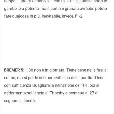
tempo. Il tiro di Candreva – che fa 1-1 – gli passa sotto le
gambe: era potente, ma il portiere granata avrebbe potuto
fare qualcosa in più. Inevitabile, invece, l’1-2.
BREMER 5:
il 36 non è in giornata. Tiene bene nelle fasi di
calma, ma si perde nei momenti clou della partita. Tiene
con sufficienza Quagliarella nell’azione dell’1-1, poi si
addormenta sul lancio di Thorsby e permette al 27 di
segnare in libertà.