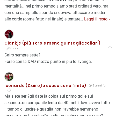
mentalità… nel primo tempo siamo stati ordinati vero, ma
con una samp allo sbando si doveva attaccare e metterli
alle corde (come fatto nel finale) e tentare
…
Leggi il resto »
Giankjc (più Toro e meno guinzagli&collari)
5 anni fa
Cairo sempre sette?
Forse con la DAD mezzo punto in più lo svanga.
leonardo (Cairo,le scuse sono finite)
5 anni fa
Ma siete seri?gli date la colpa sul primo gol e sul
secondo..un campanile lento da 40 metri,dove aveva tutto
il tempo di uscire e quaglia non l’avrebbe nemmeno
toccata..non ha colpe?ma stiamo scherzando o cosa?