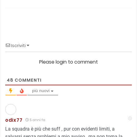
Iscriviti
Please login to comment
48
COMMENTI
più nuovi
odix77
5 anni fa
La squadra è più che suff , pur con evidenti limiti, a
salvarsi senza problemi a mio avviso , ma non torna la